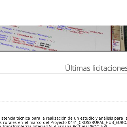
Últimas licitacione
sistencia técnica para la realización de un estudio y análisis par
ios rurales en el marco del Proyecto 0441_CROSSRURAL_HUB_EUROA
Transfronteriza Interreg VI-A España-Portugal (POCTEP).