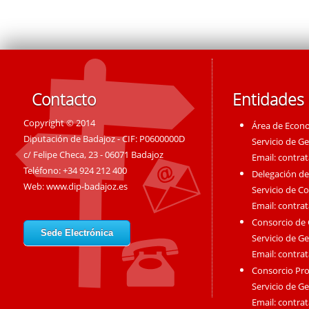
Contacto
Entidades
Copyright © 2014
Área de Econ
Diputación de Badajoz - CIF: P0600000D
Servicio de G
c/ Felipe Checa, 23 - 06071 Badajoz
Email:
contra
Teléfono: +34 924 212 400
Delegación de
Web:
www.dip-badajoz.es
Servicio de C
Email:
contra
Consorcio de
Sede Electrónica
Servicio de G
Email:
contra
Consorcio Pro
Servicio de G
Email:
contra