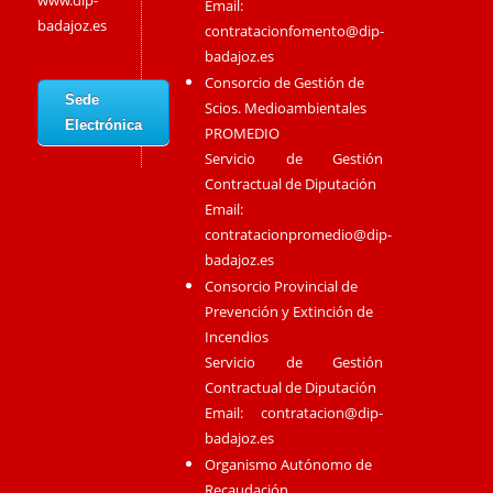
www.dip-
Email:
badajoz.es
contratacionfomento@dip-
badajoz.es
Consorcio de Gestión de
Sede
Scios. Medioambientales
Electrónica
PROMEDIO
Servicio de Gestión
Contractual de Diputación
Email:
contratacionpromedio@dip-
badajoz.es
Consorcio Provincial de
Prevención y Extinción de
Incendios
Servicio de Gestión
Contractual de Diputación
Email:
contratacion@dip-
badajoz.es
Organismo Autónomo de
Recaudación