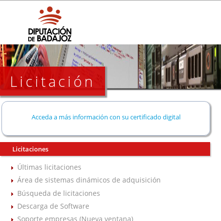
Licitación
Acceda a más información con su certificado digital
Licitaciones
Últimas licitaciones
Área de sistemas dinámicos de adquisición
Búsqueda de licitaciones
Descarga de Software
Soporte empresas (Nueva ventana)