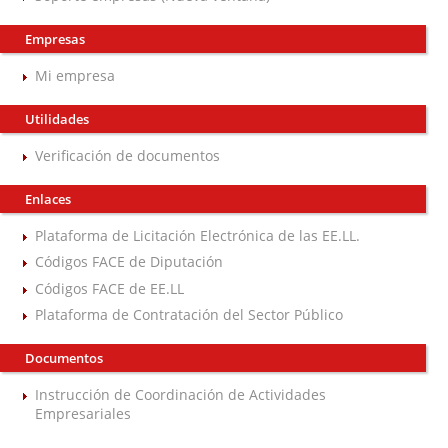
Empresas
Mi empresa
Utilidades
Verificación de documentos
Enlaces
Plataforma de Licitación Electrónica de las EE.LL.
Códigos FACE de Diputación
Códigos FACE de EE.LL
Plataforma de Contratación del Sector Público
Documentos
Instrucción de Coordinación de Actividades
Empresariales