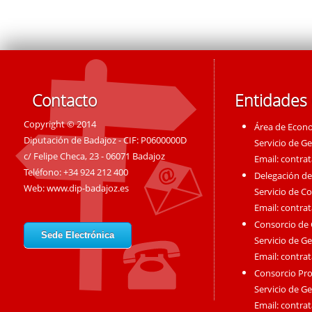
Contacto
Entidades
Copyright © 2014
Área de Econ
Diputación de Badajoz - CIF: P0600000D
Servicio de G
c/ Felipe Checa, 23 - 06071 Badajoz
Email:
contra
Teléfono: +34 924 212 400
Delegación de
Web:
www.dip-badajoz.es
Servicio de C
Email:
contra
Consorcio de
Sede Electrónica
Servicio de G
Email:
contra
Consorcio Pro
Servicio de G
Email:
contra