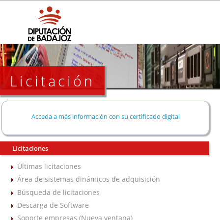
Licitación
Acceda a más información con su certificado digital
Licitaciones
Últimas licitaciones
Área de sistemas dinámicos de adquisición
Búsqueda de licitaciones
Descarga de Software
Soporte empresas (Nueva ventana)