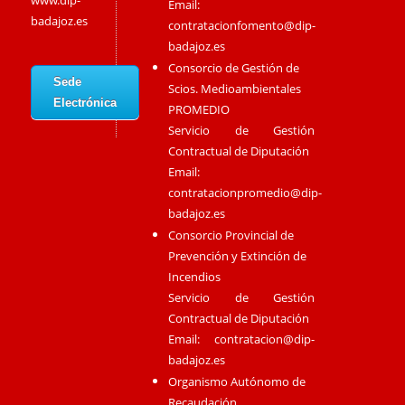
www.dip-
Email:
badajoz.es
contratacionfomento@dip-
badajoz.es
Consorcio de Gestión de
Sede
Scios. Medioambientales
Electrónica
PROMEDIO
Servicio de Gestión
Contractual de Diputación
Email:
contratacionpromedio@dip-
badajoz.es
Consorcio Provincial de
Prevención y Extinción de
Incendios
Servicio de Gestión
Contractual de Diputación
Email:
contratacion@dip-
badajoz.es
Organismo Autónomo de
Recaudación