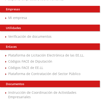
Empresas
Mi empresa
Utilidades
Verificación de documentos
Enlaces
Plataforma de Licitación Electrónica de las EE.LL.
Códigos FACE de Diputación
Códigos FACE de EE.LL
Plataforma de Contratación del Sector Público
Documentos
Instrucción de Coordinación de Actividades
Empresariales