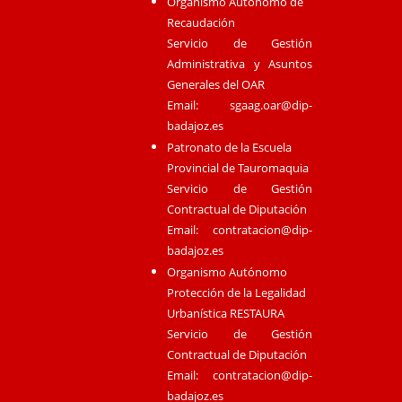
Organismo Autónomo de
Recaudación
Servicio de Gestión
Administrativa y Asuntos
Generales del OAR
Email:
sgaag.oar@dip-
badajoz.es
Patronato de la Escuela
Provincial de Tauromaquia
Servicio de Gestión
Contractual de Diputación
Email:
contratacion@dip-
badajoz.es
Organismo Autónomo
Protección de la Legalidad
Urbanística RESTAURA
Servicio de Gestión
Contractual de Diputación
Email:
contratacion@dip-
badajoz.es