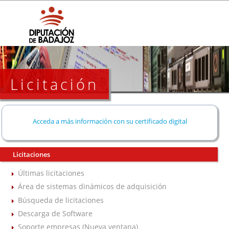
Licitación
Acceda a más información con su certificado digital
Licitaciones
Últimas licitaciones
Área de sistemas dinámicos de adquisición
Búsqueda de licitaciones
Descarga de Software
Soporte empresas (Nueva ventana)