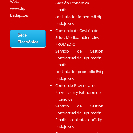
Web:
Gestión Económica
www.dip-
Email:
badajoz.es
contratacionfomento@dip-
badajoz.es
Consorcio de Gestión de
Sede
Scios. Medioambientales
Electrónica
PROMEDIO
Servicio de Gestión
Contractual de Diputación
Email:
contratacionpromedio@dip-
badajoz.es
Consorcio Provincial de
Prevención y Extinción de
Incendios
Servicio de Gestión
Contractual de Diputación
Email:
contratacion@dip-
badajoz.es