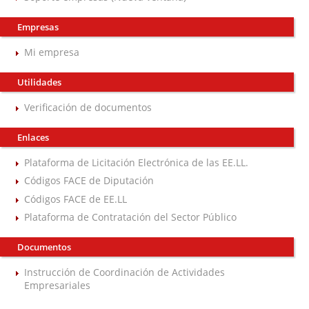
Empresas
Mi empresa
Utilidades
Verificación de documentos
Enlaces
Plataforma de Licitación Electrónica de las EE.LL.
Códigos FACE de Diputación
Códigos FACE de EE.LL
Plataforma de Contratación del Sector Público
Documentos
Instrucción de Coordinación de Actividades
Empresariales