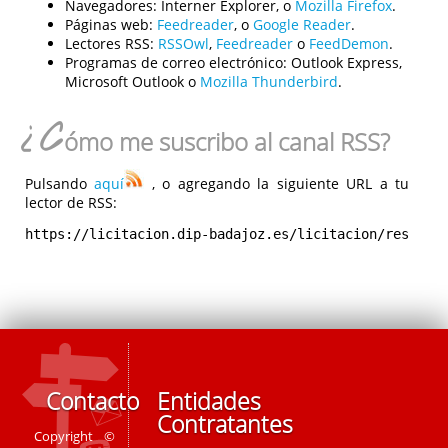
Navegadores:
Interner Explorer, o
Mozilla Firefox
.
Páginas web:
Feedreader
, o
Google Reader
.
Lectores RSS:
RSSOwl
,
Feedreader
o
FeedDemon
.
Programas de correo electrónico:
Outlook Express,
Microsoft Outlook o
Mozilla Thunderbird
.
¿C
ómo me suscribo al canal RSS?
Pulsando
aquí
, o agregando la siguiente URL a tu
lector de RSS:
https://licitacion.dip-badajoz.es/licitacion/rest/rs
Contacto
Entidades
Contratantes
Copyright ©