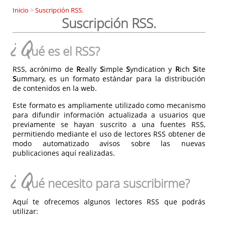
Inicio
>
Suscripción RSS.
Suscripción RSS.
¿Q
ué es el RSS?
RSS, acrónimo de
R
eally
S
imple
S
yndication y
R
ich
S
ite
S
ummary, es un formato estándar para la distribución
de contenidos en la web.
Este formato es ampliamente utilizado como mecanismo
para difundir información actualizada a usuarios que
previamente se hayan suscrito a una fuentes RSS,
permitiendo mediante el uso de lectores RSS obtener de
modo automatizado avisos sobre las nuevas
publicaciones aquí realizadas.
¿Q
ué necesito para suscribirme?
Aquí te ofrecemos algunos lectores RSS que podrás
utilizar: