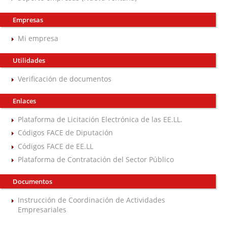
Empresas
Mi empresa
Utilidades
Verificación de documentos
Enlaces
Plataforma de Licitación Electrónica de las EE.LL.
Códigos FACE de Diputación
Códigos FACE de EE.LL
Plataforma de Contratación del Sector Público
Documentos
Instrucción de Coordinación de Actividades
Empresariales