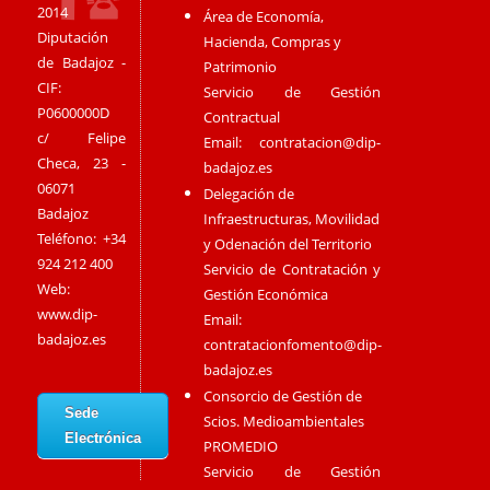
2014
Área de Economía,
Diputación
Hacienda, Compras y
de Badajoz -
Patrimonio
CIF:
Servicio de Gestión
P0600000D
Contractual
c/ Felipe
Email:
contratacion@dip-
Checa, 23 -
badajoz.es
06071
Delegación de
Badajoz
Infraestructuras, Movilidad
Teléfono: +34
y Odenación del Territorio
924 212 400
Servicio de Contratación y
Web:
Gestión Económica
www.dip-
Email:
badajoz.es
contratacionfomento@dip-
badajoz.es
Consorcio de Gestión de
Sede
Scios. Medioambientales
Electrónica
PROMEDIO
Servicio de Gestión