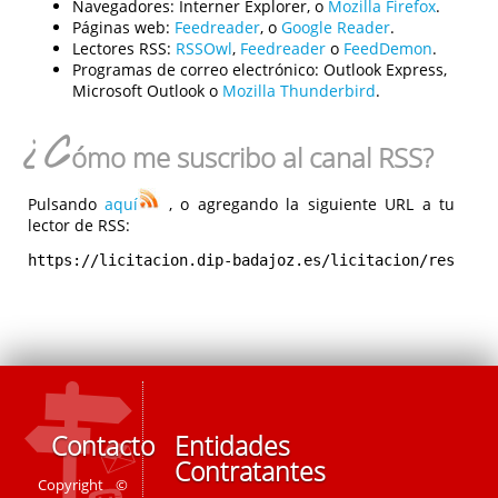
Navegadores:
Interner Explorer, o
Mozilla Firefox
.
Páginas web:
Feedreader
, o
Google Reader
.
Lectores RSS:
RSSOwl
,
Feedreader
o
FeedDemon
.
Programas de correo electrónico:
Outlook Express,
Microsoft Outlook o
Mozilla Thunderbird
.
¿C
ómo me suscribo al canal RSS?
Pulsando
aquí
, o agregando la siguiente URL a tu
lector de RSS:
https://licitacion.dip-badajoz.es/licitacion/rest/rs
Contacto
Entidades
Contratantes
Copyright ©