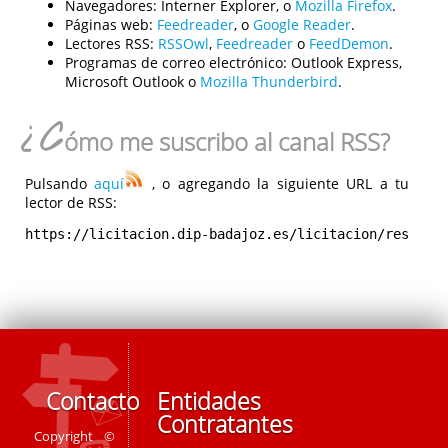
Navegadores:
Interner Explorer, o
Mozilla Firefox
.
Páginas web:
Feedreader
, o
Google Reader
.
Lectores RSS:
RSSOwl
,
Feedreader
o
FeedDemon
.
Programas de correo electrónico:
Outlook Express,
Microsoft Outlook o
Mozilla Thunderbird
.
¿C
ómo me suscribo al canal RSS?
Pulsando
aquí
, o agregando la siguiente URL a tu
lector de RSS:
https://licitacion.dip-badajoz.es/licitacion/rest/rs
Contacto
Entidades
Contratantes
Copyright ©