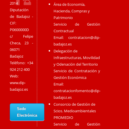
2014
Área de Economía,
Diputación
Hacienda, Compras y
de Badajoz -
Patrimonio
CIF:
Servicio de Gestión
P0600000D
Contractual
c/ Felipe
Email:
contratacion@dip-
Checa, 23 -
badajoz.es
06071
Delegación de
Badajoz
Infraestructuras, Movilidad
Teléfono: +34
y Odenación del Territorio
924 212 400
Servicio de Contratación y
Web:
Gestión Económica
www.dip-
Email:
badajoz.es
contratacionfomento@dip-
badajoz.es
Consorcio de Gestión de
Sede
Scios. Medioambientales
Electrónica
PROMEDIO
Servicio de Gestión