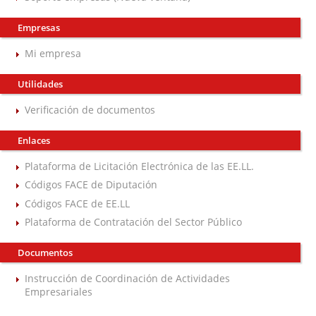
Empresas
Mi empresa
Utilidades
Verificación de documentos
Enlaces
Plataforma de Licitación Electrónica de las EE.LL.
Códigos FACE de Diputación
Códigos FACE de EE.LL
Plataforma de Contratación del Sector Público
Documentos
Instrucción de Coordinación de Actividades
Empresariales