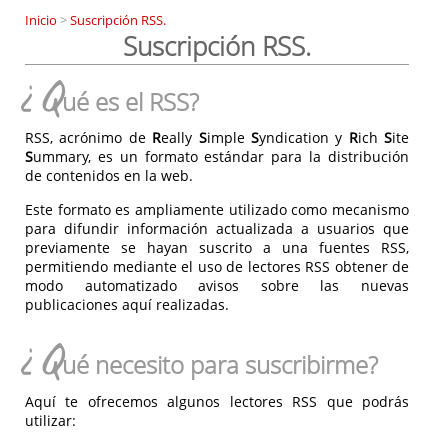
Inicio
>
Suscripción RSS.
Suscripción RSS.
¿Q
ué es el RSS?
RSS, acrónimo de
R
eally
S
imple
S
yndication y
R
ich
S
ite
S
ummary, es un formato estándar para la distribución
de contenidos en la web.
Este formato es ampliamente utilizado como mecanismo
para difundir información actualizada a usuarios que
previamente se hayan suscrito a una fuentes RSS,
permitiendo mediante el uso de lectores RSS obtener de
modo automatizado avisos sobre las nuevas
publicaciones aquí realizadas.
¿Q
ué necesito para suscribirme?
Aquí te ofrecemos algunos lectores RSS que podrás
utilizar: