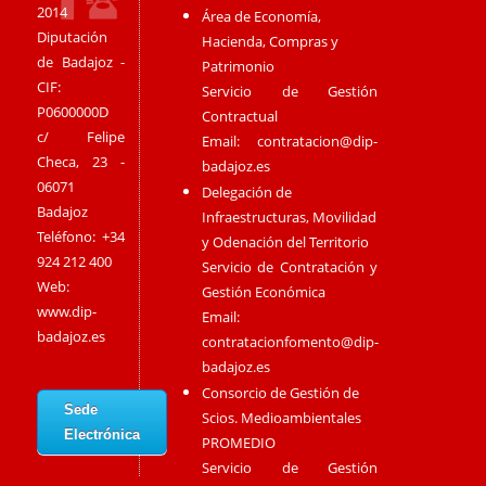
2014
Área de Economía,
Diputación
Hacienda, Compras y
de Badajoz -
Patrimonio
CIF:
Servicio de Gestión
P0600000D
Contractual
c/ Felipe
Email:
contratacion@dip-
Checa, 23 -
badajoz.es
06071
Delegación de
Badajoz
Infraestructuras, Movilidad
Teléfono: +34
y Odenación del Territorio
924 212 400
Servicio de Contratación y
Web:
Gestión Económica
www.dip-
Email:
badajoz.es
contratacionfomento@dip-
badajoz.es
Consorcio de Gestión de
Sede
Scios. Medioambientales
Electrónica
PROMEDIO
Servicio de Gestión