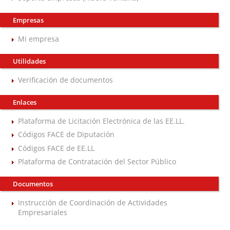
Empresas
Mi empresa
Utilidades
Verificación de documentos
Enlaces
Plataforma de Licitación Electrónica de las EE.LL.
Códigos FACE de Diputación
Códigos FACE de EE.LL
Plataforma de Contratación del Sector Público
Documentos
Instrucción de Coordinación de Actividades
Empresariales