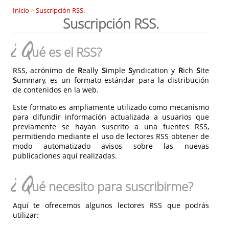
Inicio
>
Suscripción RSS.
Suscripción RSS.
¿Q
ué es el RSS?
RSS, acrónimo de
R
eally
S
imple
S
yndication y
R
ich
S
ite
S
ummary, es un formato estándar para la distribución
de contenidos en la web.
Este formato es ampliamente utilizado como mecanismo
para difundir información actualizada a usuarios que
previamente se hayan suscrito a una fuentes RSS,
permitiendo mediante el uso de lectores RSS obtener de
modo automatizado avisos sobre las nuevas
publicaciones aquí realizadas.
¿Q
ué necesito para suscribirme?
Aquí te ofrecemos algunos lectores RSS que podrás
utilizar: