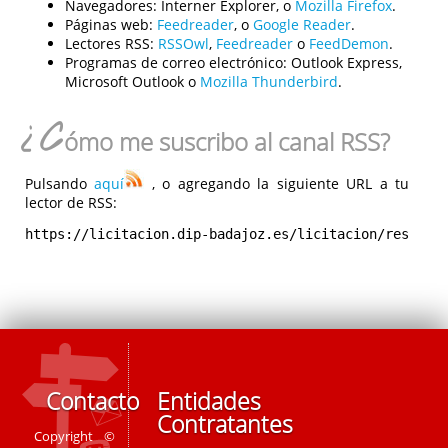
Navegadores:
Interner Explorer, o
Mozilla Firefox
.
Páginas web:
Feedreader
, o
Google Reader
.
Lectores RSS:
RSSOwl
,
Feedreader
o
FeedDemon
.
Programas de correo electrónico:
Outlook Express,
Microsoft Outlook o
Mozilla Thunderbird
.
¿C
ómo me suscribo al canal RSS?
Pulsando
aquí
, o agregando la siguiente URL a tu
lector de RSS:
https://licitacion.dip-badajoz.es/licitacion/rest/rs
Contacto
Entidades
Contratantes
Copyright ©