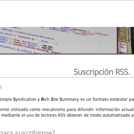
Suscripción RSS.
?
S
imple
S
yndication y
R
ich
S
ite
S
ummary, es un formato estándar par
ente utilizado como mecanismo para difundir información actual
 mediante el uso de lectores RSS obtener de modo automatizado av
para suscribirme?