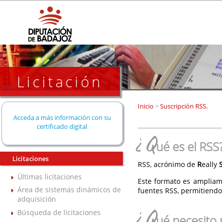
Licitación
Inicio
>
Suscripción RSS.
Acceda a más información con su
certificado digital
¿Q
ué es el RSS
Licitaciones
RSS, acrónimo de
R
eally
Últimas licitaciones
Este formato es ampliam
Área de sistemas dinámicos de
fuentes RSS, permitiendo
adquisición
¿Q
Búsqueda de licitaciones
ué necesito 