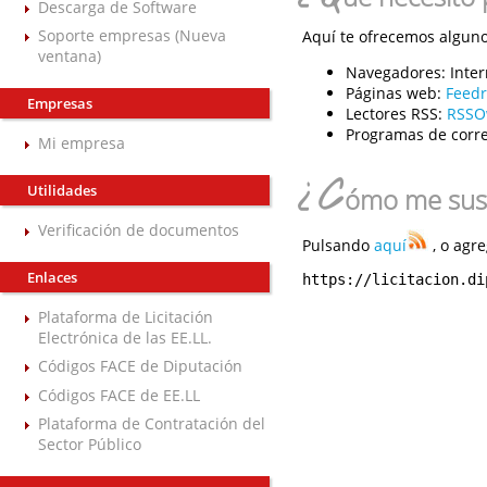
Descarga de Software
Soporte empresas (Nueva
Aquí te ofrecemos algunos
ventana)
Navegadores:
Inter
Páginas web:
Feed
Empresas
Lectores RSS:
RSSO
Programas de corre
Mi empresa
¿C
Utilidades
ómo me susc
Verificación de documentos
Pulsando
aquí
, o agre
Enlaces
https://licitacion.di
Plataforma de Licitación
Electrónica de las EE.LL.
Códigos FACE de Diputación
Códigos FACE de EE.LL
Plataforma de Contratación del
Sector Público