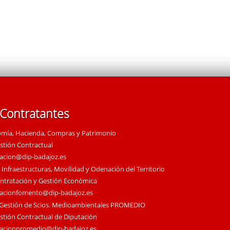
 Contratantes
omía, Hacienda, Compras y Patrimonio
estión Contractual
tacion@dip-badajoz.es
 Infraestructuras, Movilidad y Odenación del Territorio
ontratación y Gestión Económica
tacionfomento@dip-badajoz.es
 Gestión de Scios. Medioambientales PROMEDIO
estión Contractual de Diputación
tacionpromedio@dip-badajoz.es