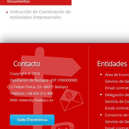
Documentos
Instrucción de Coordinación de
Actividades Empresariales
Contacto
Entidades
Copyright © 2014
Área de Econ
Diputación de Badajoz - CIF: P0600000D
Servicio de G
c/ Felipe Checa, 23 - 06071 Badajoz
Email:
contra
Teléfono: +34 924 212 400
Delegación de
Web:
www.dip-badajoz.es
Servicio de C
Email:
contra
Consorcio de
Sede Electrónica
Servicio de G
Email:
contra