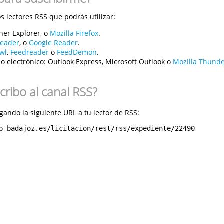
 lectores RSS que podrás utilizar:
ner Explorer, o
Mozilla Firefox
.
reader
, o
Google Reader
.
wl
,
Feedreader
o
FeedDemon
.
o electrónico:
Outlook Express, Microsoft Outlook o
Mozilla Thunde
ribo al canal RSS?
gando la siguiente URL a tu lector de RSS:
p-badajoz.es/licitacion/rest/rss/expediente/22490