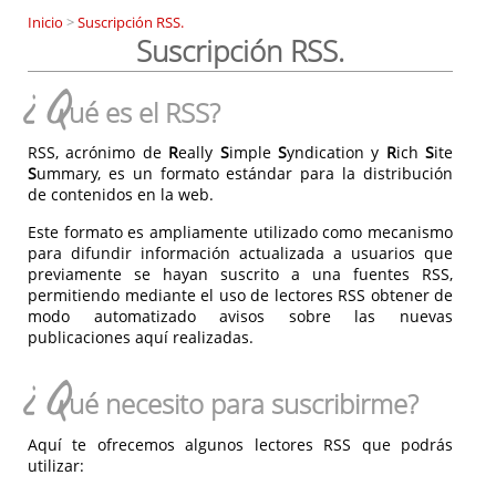
Inicio
>
Suscripción RSS.
Suscripción RSS.
¿Q
ué es el RSS?
RSS, acrónimo de
R
eally
S
imple
S
yndication y
R
ich
S
ite
S
ummary, es un formato estándar para la distribución
de contenidos en la web.
Este formato es ampliamente utilizado como mecanismo
para difundir información actualizada a usuarios que
previamente se hayan suscrito a una fuentes RSS,
permitiendo mediante el uso de lectores RSS obtener de
modo automatizado avisos sobre las nuevas
publicaciones aquí realizadas.
¿Q
ué necesito para suscribirme?
Aquí te ofrecemos algunos lectores RSS que podrás
utilizar: