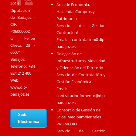
2014
Área de Economía,
Diputación
Hacienda, Compras y
de Badajoz -
Patrimonio
CIF:
Servicio de Gestión
P0600000D
Contractual
c/ Felipe
Email:
contratacion@dip-
Checa, 23 -
badajoz.es
06071
Delegación de
Badajoz
Infraestructuras, Movilidad
Teléfono: +34
y Odenación del Territorio
924 212 400
Servicio de Contratación y
Web:
Gestión Económica
www.dip-
Email:
badajoz.es
contratacionfomento@dip-
badajoz.es
Consorcio de Gestión de
Sede
Scios. Medioambientales
Electrónica
PROMEDIO
Servicio de Gestión