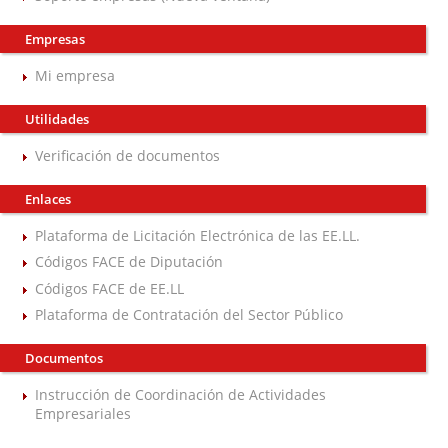
Empresas
Mi empresa
Utilidades
Verificación de documentos
Enlaces
Plataforma de Licitación Electrónica de las EE.LL.
Códigos FACE de Diputación
Códigos FACE de EE.LL
Plataforma de Contratación del Sector Público
Documentos
Instrucción de Coordinación de Actividades
Empresariales