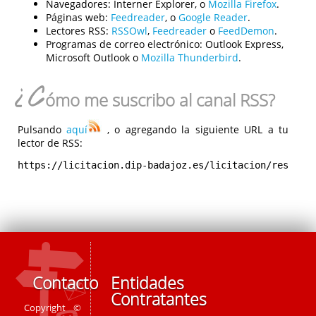
Navegadores:
Interner Explorer, o
Mozilla Firefox
.
Páginas web:
Feedreader
, o
Google Reader
.
Lectores RSS:
RSSOwl
,
Feedreader
o
FeedDemon
.
Programas de correo electrónico:
Outlook Express,
Microsoft Outlook o
Mozilla Thunderbird
.
¿C
ómo me suscribo al canal RSS?
Pulsando
aquí
, o agregando la siguiente URL a tu
lector de RSS:
https://licitacion.dip-badajoz.es/licitacion/rest/rs
Contacto
Entidades
Contratantes
Copyright ©