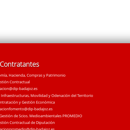
 Contratantes
omía, Hacienda, Compras y Patrimonio
estión Contractual
tacion@dip-badajoz.es
 Infraestructuras, Movilidad y Odenación del Territorio
ontratación y Gestión Económica
tacionfomento@dip-badajoz.es
 Gestión de Scios. Medioambientales PROMEDIO
estión Contractual de Diputación
tacionpromedio@dip-badajoz.es