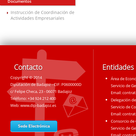
Documentos
Instrucción de Coordinación de
Actividades Empresariales
Contacto
Entidades
Copyright © 2014
Área de Econ
Diputación de Badajoz - CIF: P0600000D
Servicio de G
c/ Felipe Checa, 23 - 06071 Badajoz
Email:
contra
Teléfono: +34 924 212 400
Delegación de
Web:
www.dip-badajoz.es
Servicio de C
Email:
contra
Consorcio de
Sede Electrónica
Servicio de G
Email:
contra