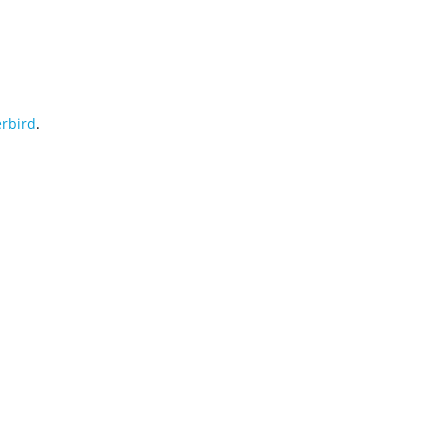
rbird
.