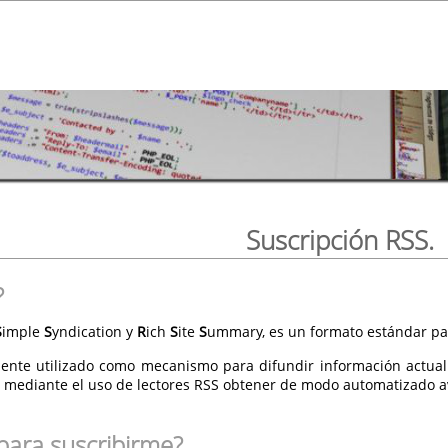
Suscripción RSS.
?
S
imple
S
yndication y
R
ich
S
ite
S
ummary, es un formato estándar par
ente utilizado como mecanismo para difundir información actual
 mediante el uso de lectores RSS obtener de modo automatizado av
para suscribirme?