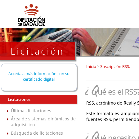
Licitación
Inicio
>
Suscripción RSS.
Acceda a más información con su
certificado digital
¿Q
ué es el RSS
Licitaciones
RSS, acrónimo de
R
eally
Últimas licitaciones
Este formato es ampliam
Área de sistemas dinámicos de
fuentes RSS, permitiendo
adquisición
¿Q
Búsqueda de licitaciones
ué necesito 