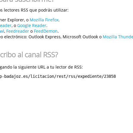
 lectores RSS que podrás utilizar:
ner Explorer, o
Mozilla Firefox
.
reader
, o
Google Reader
.
wl
,
Feedreader
o
FeedDemon
.
o electrónico:
Outlook Express, Microsoft Outlook o
Mozilla Thunde
ribo al canal RSS?
gando la siguiente URL a tu lector de RSS:
p-badajoz.es/licitacion/rest/rss/expediente/23858