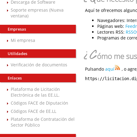
Descarga de Software
Soporte empresas (Nueva
Aquí te ofrecemos algunos
ventana)
Navegadores:
Inter
Páginas web:
Feed
Empresas
Lectores RSS:
RSSO
Programas de corre
Mi empresa
¿C
Utilidades
ómo me susc
Verificación de documentos
Pulsando
aquí
, o agre
Enlaces
https://licitacion.di
Plataforma de Licitación
Electrónica de las EE.LL.
Códigos FACE de Diputación
Códigos FACE de EE.LL
Plataforma de Contratación del
Sector Público