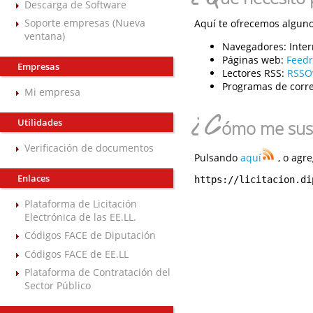
Descarga de Software
Soporte empresas (Nueva
Aquí te ofrecemos algunos
ventana)
Navegadores:
Inter
Páginas web:
Feed
Empresas
Lectores RSS:
RSSO
Programas de corre
Mi empresa
¿C
Utilidades
ómo me susc
Verificación de documentos
Pulsando
aquí
, o agre
Enlaces
https://licitacion.di
Plataforma de Licitación
Electrónica de las EE.LL.
Códigos FACE de Diputación
Códigos FACE de EE.LL
Plataforma de Contratación del
Sector Público