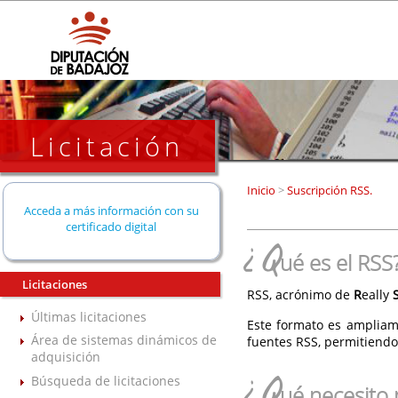
Licitación
Inicio
>
Suscripción RSS.
Acceda a más información con su
certificado digital
¿Q
ué es el RSS
Licitaciones
RSS, acrónimo de
R
eally
Últimas licitaciones
Este formato es ampliam
Área de sistemas dinámicos de
fuentes RSS, permitiendo
adquisición
¿Q
Búsqueda de licitaciones
ué necesito 