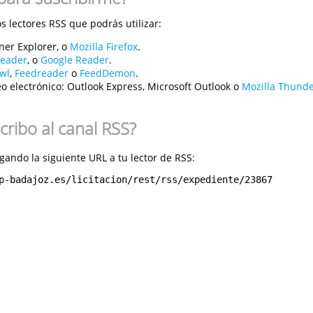
 lectores RSS que podrás utilizar:
ner Explorer, o
Mozilla Firefox
.
reader
, o
Google Reader
.
wl
,
Feedreader
o
FeedDemon
.
o electrónico:
Outlook Express, Microsoft Outlook o
Mozilla Thunde
ribo al canal RSS?
gando la siguiente URL a tu lector de RSS:
p-badajoz.es/licitacion/rest/rss/expediente/23867