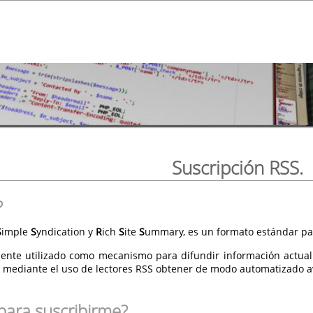
Suscripción RSS.
?
S
imple
S
yndication y
R
ich
S
ite
S
ummary, es un formato estándar par
ente utilizado como mecanismo para difundir información actual
 mediante el uso de lectores RSS obtener de modo automatizado av
para suscribirme?