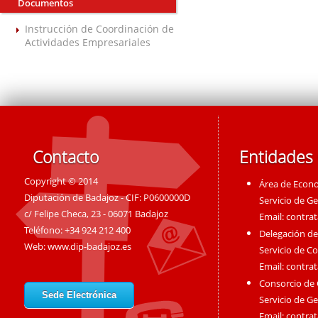
Documentos
Instrucción de Coordinación de
Actividades Empresariales
Contacto
Entidades
Copyright © 2014
Área de Econ
Diputación de Badajoz - CIF: P0600000D
Servicio de G
c/ Felipe Checa, 23 - 06071 Badajoz
Email:
contra
Teléfono: +34 924 212 400
Delegación de
Web:
www.dip-badajoz.es
Servicio de C
Email:
contra
Consorcio de
Sede Electrónica
Servicio de G
Email:
contra