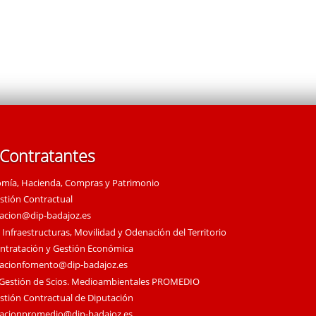
 Contratantes
omía, Hacienda, Compras y Patrimonio
estión Contractual
tacion@dip-badajoz.es
 Infraestructuras, Movilidad y Odenación del Territorio
ontratación y Gestión Económica
tacionfomento@dip-badajoz.es
 Gestión de Scios. Medioambientales PROMEDIO
estión Contractual de Diputación
tacionpromedio@dip-badajoz.es