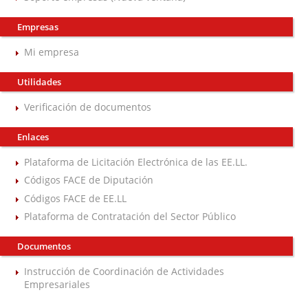
Empresas
Mi empresa
Utilidades
Verificación de documentos
Enlaces
Plataforma de Licitación Electrónica de las EE.LL.
Códigos FACE de Diputación
Códigos FACE de EE.LL
Plataforma de Contratación del Sector Público
Documentos
Instrucción de Coordinación de Actividades
Empresariales