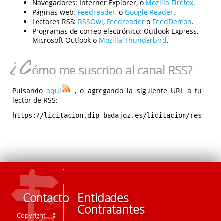
Navegadores:
Interner Explorer, o
Mozilla Firefox
.
Páginas web:
Feedreader
, o
Google Reader
.
Lectores RSS:
RSSOwl
,
Feedreader
o
FeedDemon
.
Programas de correo electrónico:
Outlook Express,
Microsoft Outlook o
Mozilla Thunderbird
.
¿C
ómo me suscribo al canal RSS?
Pulsando
aquí
, o agregando la siguiente URL a tu
lector de RSS:
https://licitacion.dip-badajoz.es/licitacion/rest/rs
Contacto
Entidades
Contratantes
Copyright ©