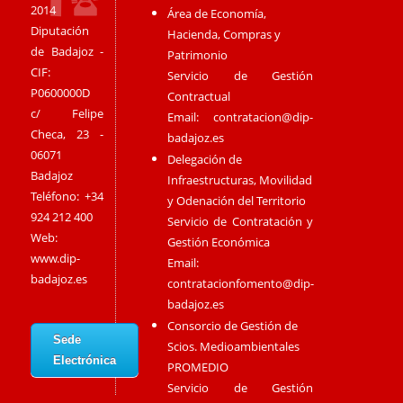
2014
Área de Economía,
Diputación
Hacienda, Compras y
de Badajoz -
Patrimonio
CIF:
Servicio de Gestión
P0600000D
Contractual
c/ Felipe
Email:
contratacion@dip-
Checa, 23 -
badajoz.es
06071
Delegación de
Badajoz
Infraestructuras, Movilidad
Teléfono: +34
y Odenación del Territorio
924 212 400
Servicio de Contratación y
Web:
Gestión Económica
www.dip-
Email:
badajoz.es
contratacionfomento@dip-
badajoz.es
Consorcio de Gestión de
Sede
Scios. Medioambientales
Electrónica
PROMEDIO
Servicio de Gestión