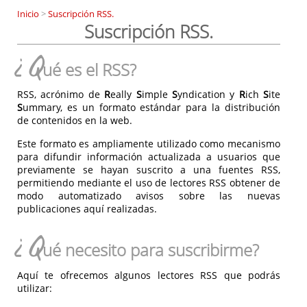
Inicio
>
Suscripción RSS.
Suscripción RSS.
¿Q
ué es el RSS?
RSS, acrónimo de
R
eally
S
imple
S
yndication y
R
ich
S
ite
S
ummary, es un formato estándar para la distribución
de contenidos en la web.
Este formato es ampliamente utilizado como mecanismo
para difundir información actualizada a usuarios que
previamente se hayan suscrito a una fuentes RSS,
permitiendo mediante el uso de lectores RSS obtener de
modo automatizado avisos sobre las nuevas
publicaciones aquí realizadas.
¿Q
ué necesito para suscribirme?
Aquí te ofrecemos algunos lectores RSS que podrás
utilizar: