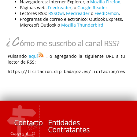
Navegadores:
Interner Explorer, o
Mozilla Firefox
.
Páginas web:
Feedreader
, o
Google Reader
.
Lectores RSS:
RSSOwl
,
Feedreader
o
FeedDemon
.
Programas de correo electrónico:
Outlook Express,
Microsoft Outlook o
Mozilla Thunderbird
.
¿C
ómo me suscribo al canal RSS?
Pulsando
aquí
, o agregando la siguiente URL a tu
lector de RSS:
https://licitacion.dip-badajoz.es/licitacion/rest/rs
Contacto
Entidades
Contratantes
Copyright ©