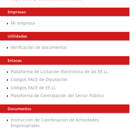
Empresas
Mi empresa
Utilidades
Verificación de documentos
Enlaces
Plataforma de Licitación Electrónica de las EE.LL.
Códigos FACE de Diputación
Códigos FACE de EE.LL
Plataforma de Contratación del Sector Público
Documentos
Instrucción de Coordinación de Actividades
Empresariales