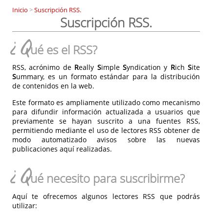
Inicio
>
Suscripción RSS.
Suscripción RSS.
¿Q
ué es el RSS?
RSS, acrónimo de
R
eally
S
imple
S
yndication y
R
ich
S
ite
S
ummary, es un formato estándar para la distribución
de contenidos en la web.
Este formato es ampliamente utilizado como mecanismo
para difundir información actualizada a usuarios que
previamente se hayan suscrito a una fuentes RSS,
permitiendo mediante el uso de lectores RSS obtener de
modo automatizado avisos sobre las nuevas
publicaciones aquí realizadas.
¿Q
ué necesito para suscribirme?
Aquí te ofrecemos algunos lectores RSS que podrás
utilizar: