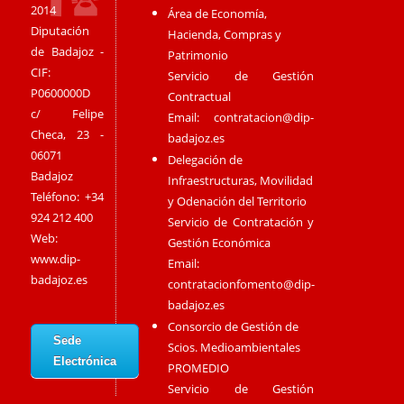
2014
Área de Economía,
Diputación
Hacienda, Compras y
de Badajoz -
Patrimonio
CIF:
Servicio de Gestión
P0600000D
Contractual
c/ Felipe
Email:
contratacion@dip-
Checa, 23 -
badajoz.es
06071
Delegación de
Badajoz
Infraestructuras, Movilidad
Teléfono: +34
y Odenación del Territorio
924 212 400
Servicio de Contratación y
Web:
Gestión Económica
www.dip-
Email:
badajoz.es
contratacionfomento@dip-
badajoz.es
Consorcio de Gestión de
Sede
Scios. Medioambientales
Electrónica
PROMEDIO
Servicio de Gestión