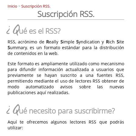
Inicio
>
Suscripción RSS.
Suscripción RSS.
¿Q
ué es el RSS?
RSS, acrónimo de
R
eally
S
imple
S
yndication y
R
ich
S
ite
S
ummary, es un formato estándar para la distribución
de contenidos en la web.
Este formato es ampliamente utilizado como mecanismo
para difundir información actualizada a usuarios que
previamente se hayan suscrito a una fuentes RSS,
permitiendo mediante el uso de lectores RSS obtener de
modo automatizado avisos sobre las nuevas
publicaciones aquí realizadas.
¿Q
ué necesito para suscribirme?
Aquí te ofrecemos algunos lectores RSS que podrás
utilizar: