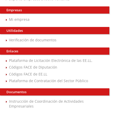
Empresas
Mi empresa
Utilidades
Verificación de documentos
Enlaces
Plataforma de Licitación Electrónica de las EE.LL.
Códigos FACE de Diputación
Códigos FACE de EE.LL
Plataforma de Contratación del Sector Público
Documentos
Instrucción de Coordinación de Actividades
Empresariales