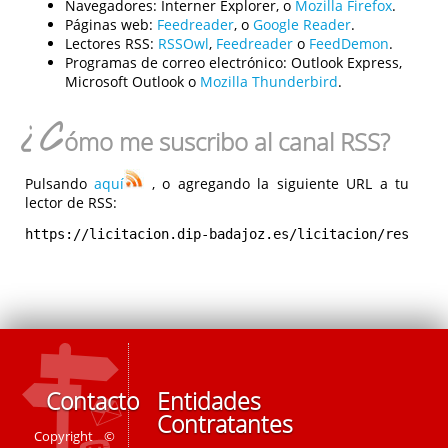
Navegadores:
Interner Explorer, o
Mozilla Firefox
.
Páginas web:
Feedreader
, o
Google Reader
.
Lectores RSS:
RSSOwl
,
Feedreader
o
FeedDemon
.
Programas de correo electrónico:
Outlook Express,
Microsoft Outlook o
Mozilla Thunderbird
.
¿C
ómo me suscribo al canal RSS?
Pulsando
aquí
, o agregando la siguiente URL a tu
lector de RSS:
https://licitacion.dip-badajoz.es/licitacion/rest/rs
Contacto
Entidades
Contratantes
Copyright ©