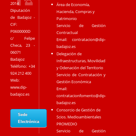
2014
Área de Economía,
Diputación
Hacienda, Compras y
de Badajoz -
Patrimonio
CIF:
Servicio de Gestión
P0600000D
Contractual
c/ Felipe
Email:
contratacion@dip-
Checa, 23 -
badajoz.es
06071
Delegación de
Badajoz
Infraestructuras, Movilidad
Teléfono: +34
y Odenación del Territorio
924 212 400
Servicio de Contratación y
Web:
Gestión Económica
www.dip-
Email:
badajoz.es
contratacionfomento@dip-
badajoz.es
Consorcio de Gestión de
Sede
Scios. Medioambientales
Electrónica
PROMEDIO
Servicio de Gestión