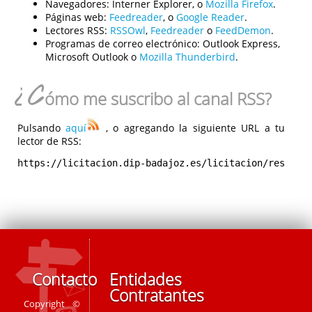
Navegadores:
Interner Explorer, o
Mozilla Firefox
.
Páginas web:
Feedreader
, o
Google Reader
.
Lectores RSS:
RSSOwl
,
Feedreader
o
FeedDemon
.
Programas de correo electrónico:
Outlook Express,
Microsoft Outlook o
Mozilla Thunderbird
.
¿C
ómo me suscribo al canal RSS?
Pulsando
aquí
, o agregando la siguiente URL a tu
lector de RSS:
https://licitacion.dip-badajoz.es/licitacion/rest/rs
Contacto
Entidades
Contratantes
Copyright ©