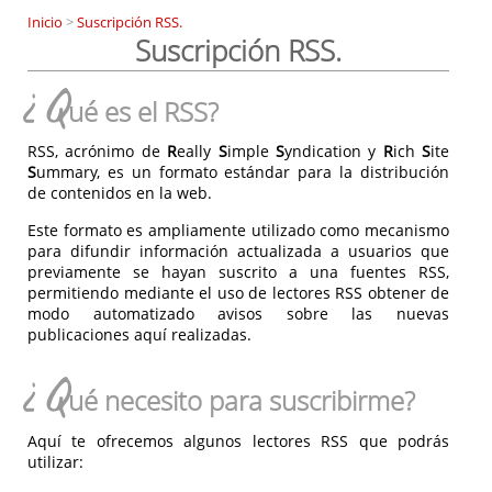
Inicio
>
Suscripción RSS.
Suscripción RSS.
¿Q
ué es el RSS?
RSS, acrónimo de
R
eally
S
imple
S
yndication y
R
ich
S
ite
S
ummary, es un formato estándar para la distribución
de contenidos en la web.
Este formato es ampliamente utilizado como mecanismo
para difundir información actualizada a usuarios que
previamente se hayan suscrito a una fuentes RSS,
permitiendo mediante el uso de lectores RSS obtener de
modo automatizado avisos sobre las nuevas
publicaciones aquí realizadas.
¿Q
ué necesito para suscribirme?
Aquí te ofrecemos algunos lectores RSS que podrás
utilizar: