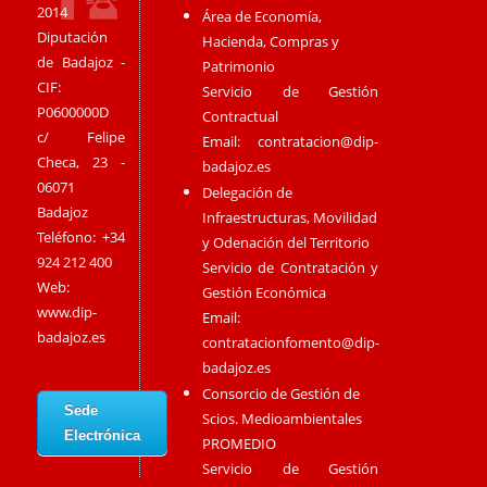
2014
Área de Economía,
Diputación
Hacienda, Compras y
de Badajoz -
Patrimonio
CIF:
Servicio de Gestión
P0600000D
Contractual
c/ Felipe
Email:
contratacion@dip-
Checa, 23 -
badajoz.es
06071
Delegación de
Badajoz
Infraestructuras, Movilidad
Teléfono: +34
y Odenación del Territorio
924 212 400
Servicio de Contratación y
Web:
Gestión Económica
www.dip-
Email:
badajoz.es
contratacionfomento@dip-
badajoz.es
Consorcio de Gestión de
Sede
Scios. Medioambientales
Electrónica
PROMEDIO
Servicio de Gestión