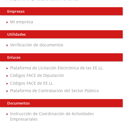
Empresas
Mi empresa
Utilidades
Verificación de documentos
Enlaces
Plataforma de Licitación Electrónica de las EE.LL.
Códigos FACE de Diputación
Códigos FACE de EE.LL
Plataforma de Contratación del Sector Público
Documentos
Instrucción de Coordinación de Actividades
Empresariales