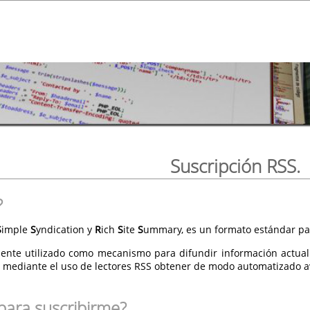
Suscripción RSS.
?
S
imple
S
yndication y
R
ich
S
ite
S
ummary, es un formato estándar par
ente utilizado como mecanismo para difundir información actual
 mediante el uso de lectores RSS obtener de modo automatizado av
para suscribirme?