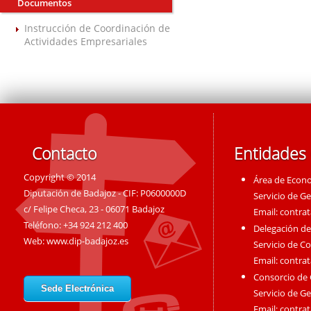
Documentos
Instrucción de Coordinación de
Actividades Empresariales
Contacto
Entidades
Copyright © 2014
Área de Econ
Diputación de Badajoz - CIF: P0600000D
Servicio de G
c/ Felipe Checa, 23 - 06071 Badajoz
Email:
contra
Teléfono: +34 924 212 400
Delegación de
Web:
www.dip-badajoz.es
Servicio de C
Email:
contra
Consorcio de
Sede Electrónica
Servicio de G
Email:
contra