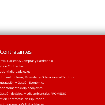
 Contratantes
omía, Hacienda, Compras y Patrimonio
estión Contractual
tacion@dip-badajoz.es
 Infraestructuras, Movilidad y Odenación del Territorio
ontratación y Gestión Económica
tacionfomento@dip-badajoz.es
 Gestión de Scios. Medioambientales PROMEDIO
estión Contractual de Diputación
tacionpromedio@dip-badajoz.es