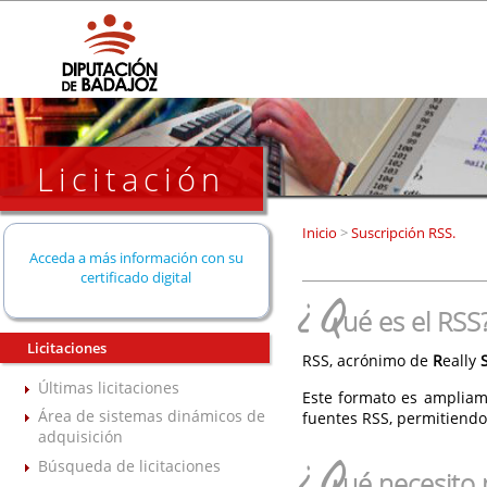
Licitación
Inicio
>
Suscripción RSS.
Acceda a más información con su
certificado digital
¿Q
ué es el RSS
Licitaciones
RSS, acrónimo de
R
eally
Últimas licitaciones
Este formato es ampliam
Área de sistemas dinámicos de
fuentes RSS, permitiendo
adquisición
¿Q
Búsqueda de licitaciones
ué necesito 