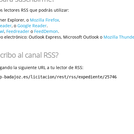
 lectores RSS que podrás utilizar:
ner Explorer, o
Mozilla Firefox
.
reader
, o
Google Reader
.
wl
,
Feedreader
o
FeedDemon
.
o electrónico:
Outlook Express, Microsoft Outlook o
Mozilla Thunde
ribo al canal RSS?
gando la siguiente URL a tu lector de RSS:
p-badajoz.es/licitacion/rest/rss/expediente/25746