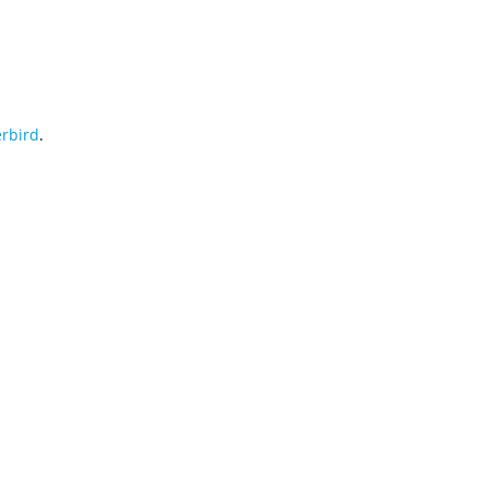
rbird
.