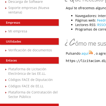
Descarga de Software
Soporte empresas (Nueva
Aquí te ofrecemos algunos
ventana)
Navegadores:
Inter
Páginas web:
Feed
Empresas
Lectores RSS:
RSSO
Programas de corre
Mi empresa
¿C
Utilidades
ómo me susc
Verificación de documentos
Pulsando
aquí
, o agre
Enlaces
https://licitacion.di
Plataforma de Licitación
Electrónica de las EE.LL.
Códigos FACE de Diputación
Códigos FACE de EE.LL
Plataforma de Contratación del
Sector Público