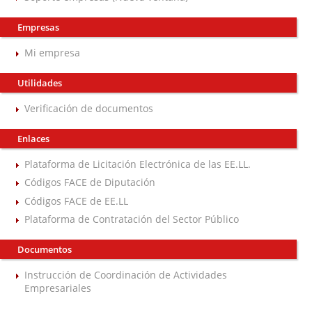
Empresas
Mi empresa
Utilidades
Verificación de documentos
Enlaces
Plataforma de Licitación Electrónica de las EE.LL.
Códigos FACE de Diputación
Códigos FACE de EE.LL
Plataforma de Contratación del Sector Público
Documentos
Instrucción de Coordinación de Actividades
Empresariales