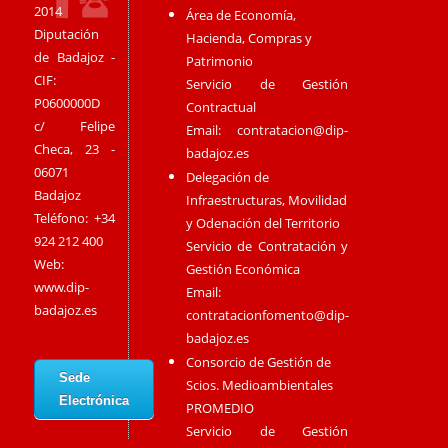
2014
Área de Economía,
Diputación
Hacienda, Compras y
de Badajoz -
Patrimonio
CIF:
Servicio de Gestión
P0600000D
Contractual
c/ Felipe
Email:
contratacion@dip-
Checa, 23 -
badajoz.es
06071
Delegación de
Badajoz
Infraestructuras, Movilidad
Teléfono: +34
y Odenación del Territorio
924 212 400
Servicio de Contratación y
Web:
Gestión Económica
www.dip-
Email:
badajoz.es
contratacionfomento@dip-
badajoz.es
Consorcio de Gestión de
Sede
Scios. Medioambientales
Electrónica
PROMEDIO
Servicio de Gestión