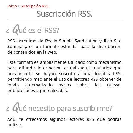
Inicio
>
Suscripción RSS.
Suscripción RSS.
¿Q
ué es el RSS?
RSS, acrónimo de
R
eally
S
imple
S
yndication y
R
ich
S
ite
S
ummary, es un formato estándar para la distribución
de contenidos en la web.
Este formato es ampliamente utilizado como mecanismo
para difundir información actualizada a usuarios que
previamente se hayan suscrito a una fuentes RSS,
permitiendo mediante el uso de lectores RSS obtener de
modo automatizado avisos sobre las nuevas
publicaciones aquí realizadas.
¿Q
ué necesito para suscribirme?
Aquí te ofrecemos algunos lectores RSS que podrás
utilizar: