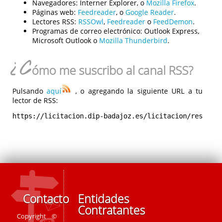
Navegadores:
Interner Explorer, o
Mozilla Firefox
.
Páginas web:
Feedreader
, o
Google Reader
.
Lectores RSS:
RSSOwl
,
Feedreader
o
FeedDemon
.
Programas de correo electrónico:
Outlook Express,
Microsoft Outlook o
Mozilla Thunderbird
.
¿C
ómo me suscribo al canal RSS?
Pulsando
aquí
, o agregando la siguiente URL a tu
lector de RSS:
https://licitacion.dip-badajoz.es/licitacion/rest/rs
Contacto
Entidades
Contratantes
Copyright ©