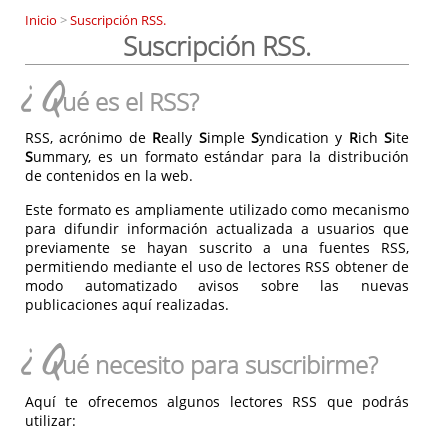
Inicio
>
Suscripción RSS.
Suscripción RSS.
¿Q
ué es el RSS?
RSS, acrónimo de
R
eally
S
imple
S
yndication y
R
ich
S
ite
S
ummary, es un formato estándar para la distribución
de contenidos en la web.
Este formato es ampliamente utilizado como mecanismo
para difundir información actualizada a usuarios que
previamente se hayan suscrito a una fuentes RSS,
permitiendo mediante el uso de lectores RSS obtener de
modo automatizado avisos sobre las nuevas
publicaciones aquí realizadas.
¿Q
ué necesito para suscribirme?
Aquí te ofrecemos algunos lectores RSS que podrás
utilizar: