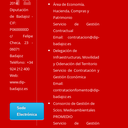
2014
Área de Economía,
Diputación
Hacienda, Compras y
de Badajoz -
Patrimonio
CIF:
Servicio de Gestión
P0600000D
Contractual
c/ Felipe
Email:
contratacion@dip-
Checa, 23 -
badajoz.es
06071
Delegación de
Badajoz
Infraestructuras, Movilidad
Teléfono: +34
y Odenación del Territorio
924 212 400
Servicio de Contratación y
Web:
Gestión Económica
www.dip-
Email:
badajoz.es
contratacionfomento@dip-
badajoz.es
Consorcio de Gestión de
Sede
Scios. Medioambientales
Electrónica
PROMEDIO
Servicio de Gestión