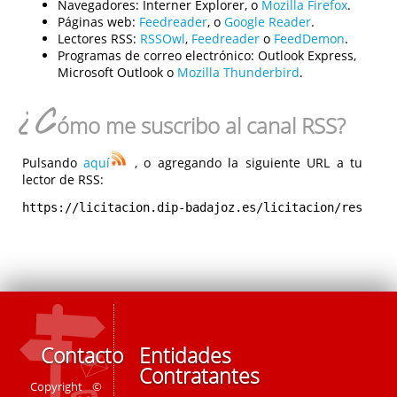
Navegadores:
Interner Explorer, o
Mozilla Firefox
.
Páginas web:
Feedreader
, o
Google Reader
.
Lectores RSS:
RSSOwl
,
Feedreader
o
FeedDemon
.
Programas de correo electrónico:
Outlook Express,
Microsoft Outlook o
Mozilla Thunderbird
.
¿C
ómo me suscribo al canal RSS?
Pulsando
aquí
, o agregando la siguiente URL a tu
lector de RSS:
https://licitacion.dip-badajoz.es/licitacion/rest/rs
Contacto
Entidades
Contratantes
Copyright ©