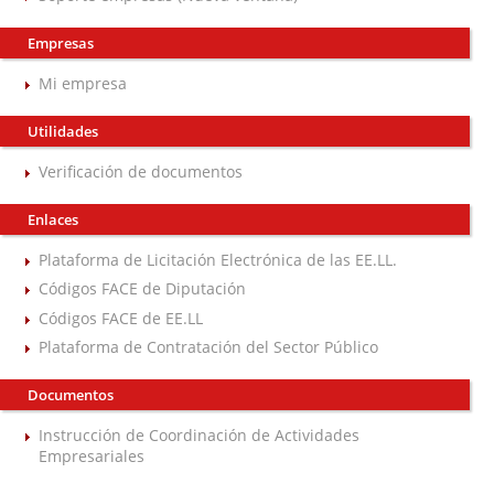
Empresas
Mi empresa
Utilidades
Verificación de documentos
Enlaces
Plataforma de Licitación Electrónica de las EE.LL.
Códigos FACE de Diputación
Códigos FACE de EE.LL
Plataforma de Contratación del Sector Público
Documentos
Instrucción de Coordinación de Actividades
Empresariales