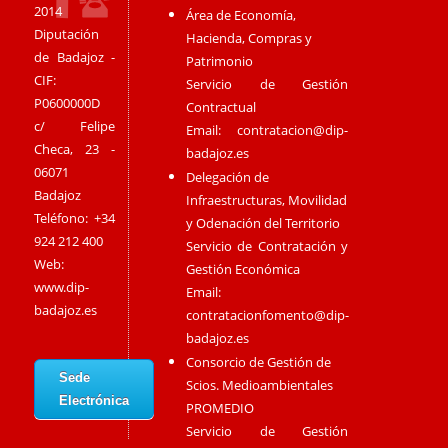
2014
Área de Economía,
Diputación
Hacienda, Compras y
de Badajoz -
Patrimonio
CIF:
Servicio de Gestión
P0600000D
Contractual
c/ Felipe
Email:
contratacion@dip-
Checa, 23 -
badajoz.es
06071
Delegación de
Badajoz
Infraestructuras, Movilidad
Teléfono: +34
y Odenación del Territorio
924 212 400
Servicio de Contratación y
Web:
Gestión Económica
www.dip-
Email:
badajoz.es
contratacionfomento@dip-
badajoz.es
Consorcio de Gestión de
Sede
Scios. Medioambientales
Electrónica
PROMEDIO
Servicio de Gestión