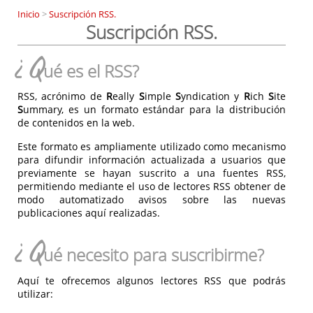
Inicio
>
Suscripción RSS.
Suscripción RSS.
¿Q
ué es el RSS?
RSS, acrónimo de
R
eally
S
imple
S
yndication y
R
ich
S
ite
S
ummary, es un formato estándar para la distribución
de contenidos en la web.
Este formato es ampliamente utilizado como mecanismo
para difundir información actualizada a usuarios que
previamente se hayan suscrito a una fuentes RSS,
permitiendo mediante el uso de lectores RSS obtener de
modo automatizado avisos sobre las nuevas
publicaciones aquí realizadas.
¿Q
ué necesito para suscribirme?
Aquí te ofrecemos algunos lectores RSS que podrás
utilizar: