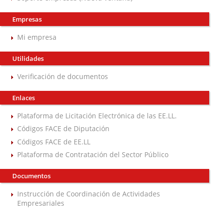
Empresas
Mi empresa
Utilidades
Verificación de documentos
Enlaces
Plataforma de Licitación Electrónica de las EE.LL.
Códigos FACE de Diputación
Códigos FACE de EE.LL
Plataforma de Contratación del Sector Público
Documentos
Instrucción de Coordinación de Actividades
Empresariales