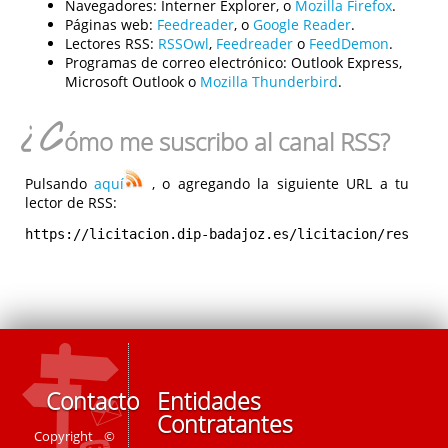
Navegadores:
Interner Explorer, o
Mozilla Firefox
.
Páginas web:
Feedreader
, o
Google Reader
.
Lectores RSS:
RSSOwl
,
Feedreader
o
FeedDemon
.
Programas de correo electrónico:
Outlook Express,
Microsoft Outlook o
Mozilla Thunderbird
.
¿C
ómo me suscribo al canal RSS?
Pulsando
aquí
, o agregando la siguiente URL a tu
lector de RSS:
https://licitacion.dip-badajoz.es/licitacion/rest/rs
Contacto
Entidades
Contratantes
Copyright ©