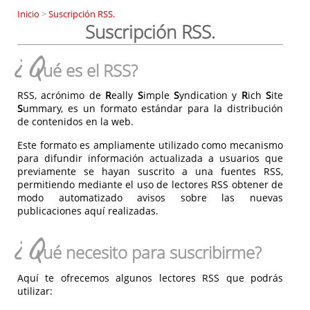
Inicio
>
Suscripción RSS.
Suscripción RSS.
¿Q
ué es el RSS?
RSS, acrónimo de
R
eally
S
imple
S
yndication y
R
ich
S
ite
S
ummary, es un formato estándar para la distribución
de contenidos en la web.
Este formato es ampliamente utilizado como mecanismo
para difundir información actualizada a usuarios que
previamente se hayan suscrito a una fuentes RSS,
permitiendo mediante el uso de lectores RSS obtener de
modo automatizado avisos sobre las nuevas
publicaciones aquí realizadas.
¿Q
ué necesito para suscribirme?
Aquí te ofrecemos algunos lectores RSS que podrás
utilizar: