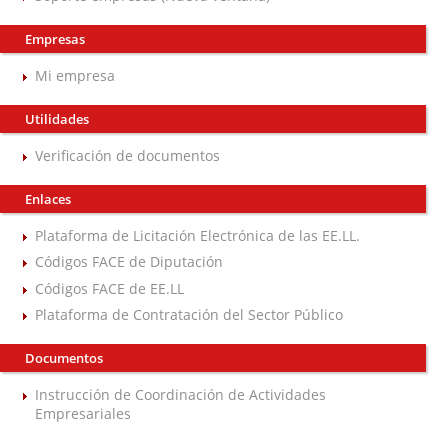
Empresas
Mi empresa
Utilidades
Verificación de documentos
Enlaces
Plataforma de Licitación Electrónica de las EE.LL.
Códigos FACE de Diputación
Códigos FACE de EE.LL
Plataforma de Contratación del Sector Público
Documentos
Instrucción de Coordinación de Actividades
Empresariales