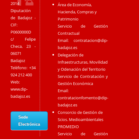
2014
Área de Economía,
Diputación
Hacienda, Compras y
de Badajoz -
Patrimonio
CIF:
Servicio de Gestión
P0600000D
Contractual
c/ Felipe
Email:
contratacion@dip-
Checa, 23 -
badajoz.es
06071
Delegación de
Badajoz
Infraestructuras, Movilidad
Teléfono: +34
y Odenación del Territorio
924 212 400
Servicio de Contratación y
Web:
Gestión Económica
www.dip-
Email:
badajoz.es
contratacionfomento@dip-
badajoz.es
Consorcio de Gestión de
Sede
Scios. Medioambientales
Electrónica
PROMEDIO
Servicio de Gestión