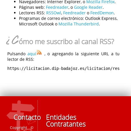
Navegadores:
Interner Explorer, o
Mozilla Firefox
.
Páginas web:
Feedreader
, o
Google Reader
.
Lectores RSS:
RSSOwl
,
Feedreader
o
FeedDemon
.
Programas de correo electrónico:
Outlook Express,
Microsoft Outlook o
Mozilla Thunderbird
.
¿C
ómo me suscribo al canal RSS?
Pulsando
aquí
, o agregando la siguiente URL a tu
lector de RSS:
https://licitacion.dip-badajoz.es/licitacion/rest/rs
Contacto
Entidades
Contratantes
Copyright ©