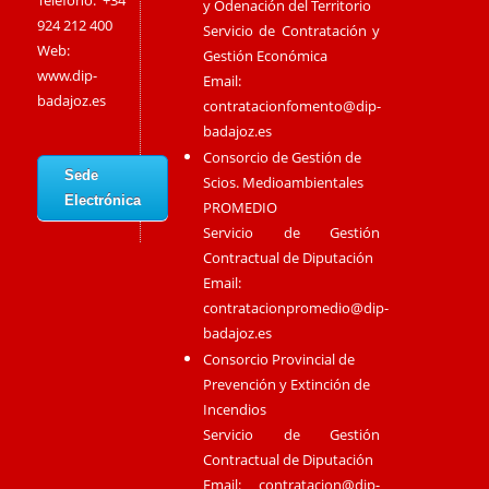
Teléfono: +34
y Odenación del Territorio
924 212 400
Servicio de Contratación y
Web:
Gestión Económica
www.dip-
Email:
badajoz.es
contratacionfomento@dip-
badajoz.es
Consorcio de Gestión de
Sede
Scios. Medioambientales
Electrónica
PROMEDIO
Servicio de Gestión
Contractual de Diputación
Email:
contratacionpromedio@dip-
badajoz.es
Consorcio Provincial de
Prevención y Extinción de
Incendios
Servicio de Gestión
Contractual de Diputación
Email:
contratacion@dip-