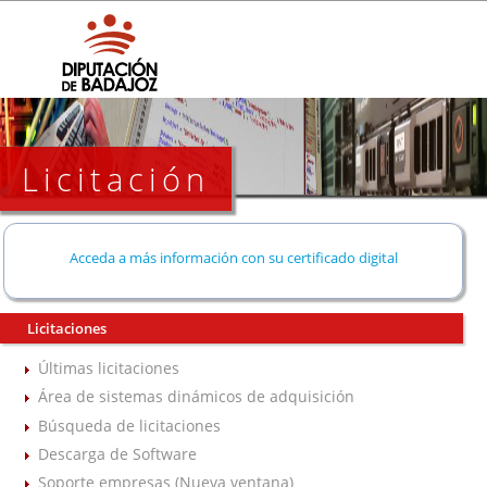
Licitación
Acceda a más información con su certificado digital
Licitaciones
Últimas licitaciones
Área de sistemas dinámicos de adquisición
Búsqueda de licitaciones
Descarga de Software
Soporte empresas (Nueva ventana)