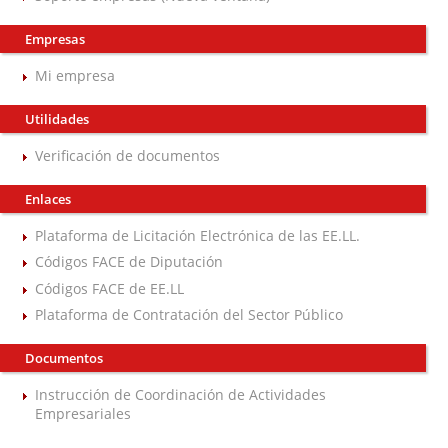
Empresas
Mi empresa
Utilidades
Verificación de documentos
Enlaces
Plataforma de Licitación Electrónica de las EE.LL.
Códigos FACE de Diputación
Códigos FACE de EE.LL
Plataforma de Contratación del Sector Público
Documentos
Instrucción de Coordinación de Actividades
Empresariales