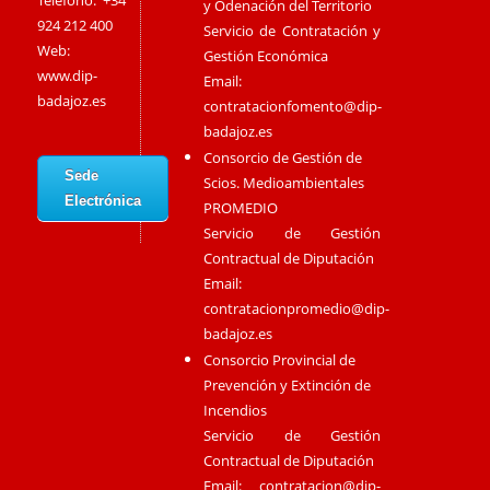
Teléfono: +34
y Odenación del Territorio
924 212 400
Servicio de Contratación y
Web:
Gestión Económica
www.dip-
Email:
badajoz.es
contratacionfomento@dip-
badajoz.es
Consorcio de Gestión de
Sede
Scios. Medioambientales
Electrónica
PROMEDIO
Servicio de Gestión
Contractual de Diputación
Email:
contratacionpromedio@dip-
badajoz.es
Consorcio Provincial de
Prevención y Extinción de
Incendios
Servicio de Gestión
Contractual de Diputación
Email:
contratacion@dip-