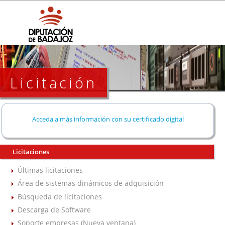
Licitación
Acceda a más información con su certificado digital
Licitaciones
Últimas licitaciones
Área de sistemas dinámicos de adquisición
Búsqueda de licitaciones
Descarga de Software
Soporte empresas (Nueva ventana)