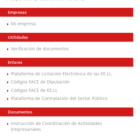
Empresas
Mi empresa
Utilidades
Verificación de documentos
Enlaces
Plataforma de Licitación Electrónica de las EE.LL.
Códigos FACE de Diputación
Códigos FACE de EE.LL
Plataforma de Contratación del Sector Público
Documentos
Instrucción de Coordinación de Actividades
Empresariales