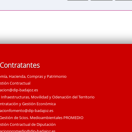
 Contratantes
omía, Hacienda, Compras y Patrimonio
estión Contractual
tacion@dip-badajoz.es
 Infraestructuras, Movilidad y Odenación del Territorio
ontratación y Gestión Económica
tacionfomento@dip-badajoz.es
 Gestión de Scios. Medioambientales PROMEDIO
estión Contractual de Diputación
tacionpromedio@dip-badajoz.es