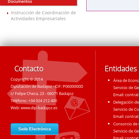
Documentos
Instrucción de Coordinación de
Actividades Empresariales
Contacto
Entidades
Copyright © 2014
Área de Econ
Diputación de Badajoz - CIF: P0600000D
Servicio de G
c/ Felipe Checa, 23 - 06071 Badajoz
Email:
contra
Teléfono: +34 924 212 400
Delegación de
Web:
www.dip-badajoz.es
Servicio de C
Email:
contra
Consorcio de
Sede Electrónica
Servicio de G
Email:
contra