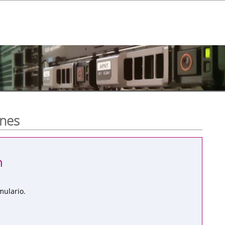
ones
n
mulario.