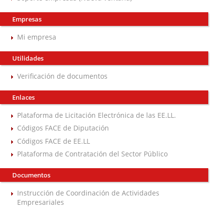
Empresas
Mi empresa
Utilidades
Verificación de documentos
Enlaces
Plataforma de Licitación Electrónica de las EE.LL.
Códigos FACE de Diputación
Códigos FACE de EE.LL
Plataforma de Contratación del Sector Público
Documentos
Instrucción de Coordinación de Actividades
Empresariales