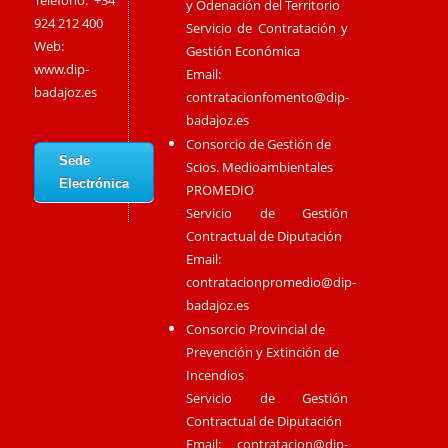
Teléfono: +34
y Odenación del Territorio
924 212 400
Servicio de Contratación y
Web:
Gestión Económica
www.dip-
Email:
badajoz.es
contratacionfomento@dip-
badajoz.es
Consorcio de Gestión de
Sede
Scios. Medioambientales
Electrónica
PROMEDIO
Servicio de Gestión
Contractual de Diputación
Email:
contratacionpromedio@dip-
badajoz.es
Consorcio Provincial de
Prevención y Extinción de
Incendios
Servicio de Gestión
Contractual de Diputación
Email:
contratacion@dip-