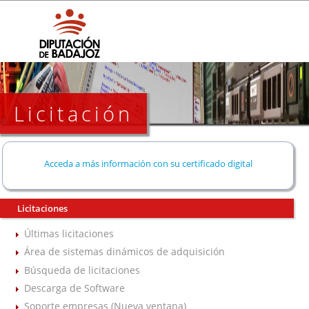
Licitación
Acceda a más información con su certificado digital
Licitaciones
Últimas licitaciones
Área de sistemas dinámicos de adquisición
Búsqueda de licitaciones
Descarga de Software
Soporte empresas (Nueva ventana)