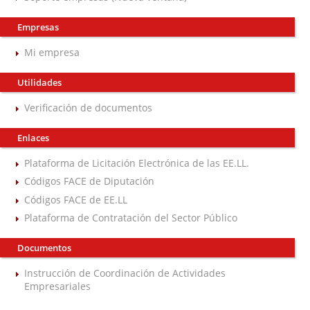
Empresas
Mi empresa
Utilidades
Verificación de documentos
Enlaces
Plataforma de Licitación Electrónica de las EE.LL.
Códigos FACE de Diputación
Códigos FACE de EE.LL
Plataforma de Contratación del Sector Público
Documentos
Instrucción de Coordinación de Actividades
Empresariales