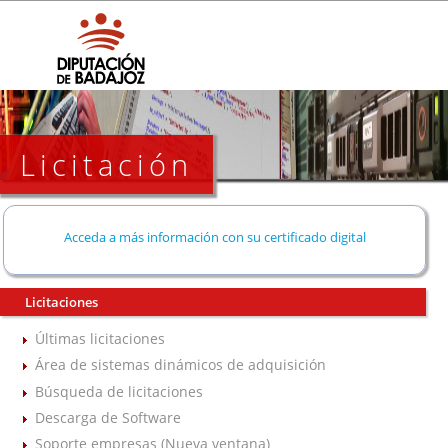
Licitación
Acceda a más información con su certificado digital
Licitaciones
Últimas licitaciones
Área de sistemas dinámicos de adquisición
Búsqueda de licitaciones
Descarga de Software
Soporte empresas (Nueva ventana)