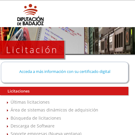
Licitación
Acceda a más información con su certificado digital
Licitaciones
Últimas licitaciones
Área de sistemas dinámicos de adquisición
Búsqueda de licitaciones
Descarga de Software
Soporte empresas (Nueva ventana)