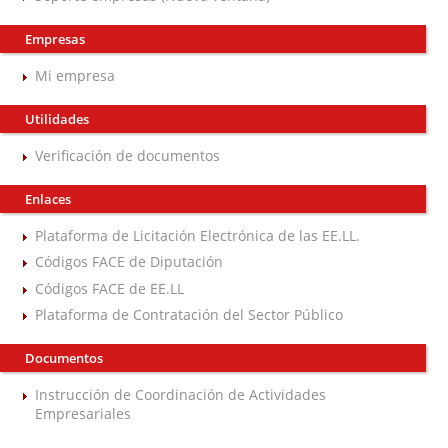
Empresas
Mi empresa
Utilidades
Verificación de documentos
Enlaces
Plataforma de Licitación Electrónica de las EE.LL.
Códigos FACE de Diputación
Códigos FACE de EE.LL
Plataforma de Contratación del Sector Público
Documentos
Instrucción de Coordinación de Actividades
Empresariales