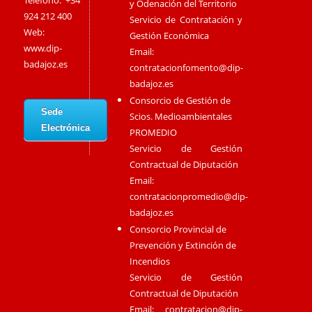
Teléfono: +34
y Odenación del Territorio
924 212 400
Servicio de Contratación y
Web:
Gestión Económica
www.dip-
Email:
badajoz.es
contratacionfomento@dip-
badajoz.es
Consorcio de Gestión de
Sede
Scios. Medioambientales
Electrónica
PROMEDIO
Servicio de Gestión
Contractual de Diputación
Email:
contratacionpromedio@dip-
badajoz.es
Consorcio Provincial de
Prevención y Extinción de
Incendios
Servicio de Gestión
Contractual de Diputación
Email:
contratacion@dip-