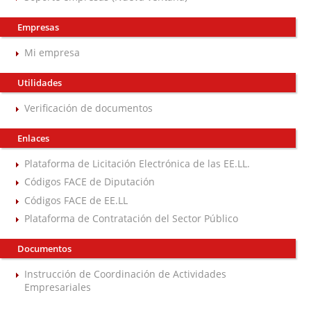
Empresas
Mi empresa
Utilidades
Verificación de documentos
Enlaces
Plataforma de Licitación Electrónica de las EE.LL.
Códigos FACE de Diputación
Códigos FACE de EE.LL
Plataforma de Contratación del Sector Público
Documentos
Instrucción de Coordinación de Actividades
Empresariales