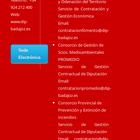
Teléfono: +34
y Odenación del Territorio
924 212 400
Servicio de Contratación y
Web:
Gestión Económica
www.dip-
Email:
badajoz.es
contratacionfomento@dip-
badajoz.es
Consorcio de Gestión de
Sede
Scios. Medioambientales
Electrónica
PROMEDIO
Servicio de Gestión
Contractual de Diputación
Email:
contratacionpromedio@dip-
badajoz.es
Consorcio Provincial de
Prevención y Extinción de
Incendios
Servicio de Gestión
Contractual de Diputación
Email:
contratacion@dip-