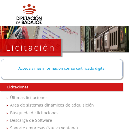
Licitación
Acceda a más información con su certificado digital
Licitaciones
Últimas licitaciones
Área de sistemas dinámicos de adquisición
Búsqueda de licitaciones
Descarga de Software
Soporte empresas (Nueva ventana)