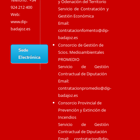
Teléfono: +34
y Odenación del Territorio
924 212 400
Servicio de Contratación y
Web:
Gestión Económica
www.dip-
Email:
badajoz.es
contratacionfomento@dip-
badajoz.es
Consorcio de Gestión de
Sede
Scios. Medioambientales
Electrónica
PROMEDIO
Servicio de Gestión
Contractual de Diputación
Email:
contratacionpromedio@dip-
badajoz.es
Consorcio Provincial de
Prevención y Extinción de
Incendios
Servicio de Gestión
Contractual de Diputación
Email:
contratacion@dip-