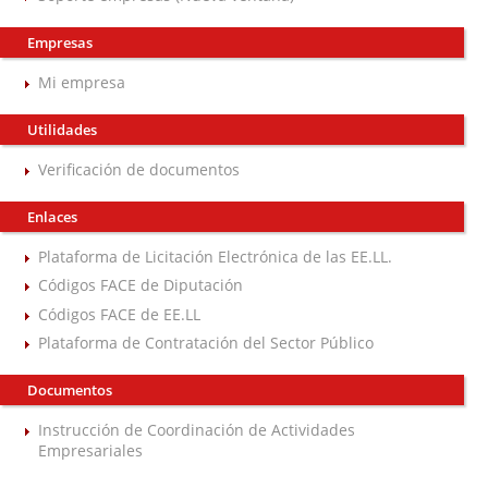
Empresas
Mi empresa
Utilidades
Verificación de documentos
Enlaces
Plataforma de Licitación Electrónica de las EE.LL.
Códigos FACE de Diputación
Códigos FACE de EE.LL
Plataforma de Contratación del Sector Público
Documentos
Instrucción de Coordinación de Actividades
Empresariales