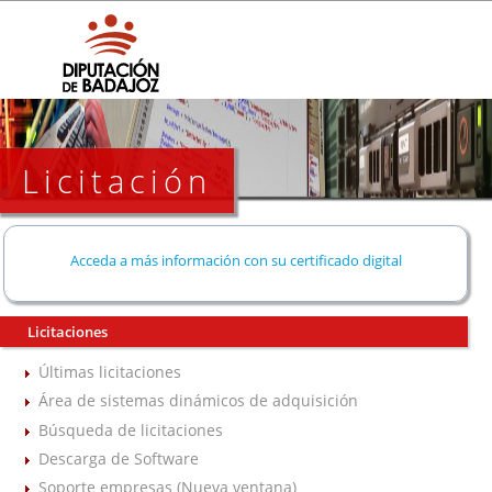
Licitación
Acceda a más información con su certificado digital
Licitaciones
Últimas licitaciones
Área de sistemas dinámicos de adquisición
Búsqueda de licitaciones
Descarga de Software
Soporte empresas (Nueva ventana)