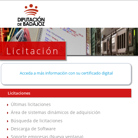
Licitación
Acceda a más información con su certificado digital
Licitaciones
Últimas licitaciones
Área de sistemas dinámicos de adquisición
Búsqueda de licitaciones
Descarga de Software
Soporte empresas (Nueva ventana)