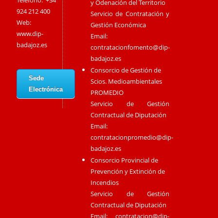
Teléfono: +34
y Odenación del Territorio
924 212 400
Servicio de Contratación y
Web:
Gestión Económica
www.dip-
Email:
badajoz.es
contratacionfomento@dip-
badajoz.es
Consorcio de Gestión de
Sede
Scios. Medioambientales
Electrónica
PROMEDIO
Servicio de Gestión
Contractual de Diputación
Email:
contratacionpromedio@dip-
badajoz.es
Consorcio Provincial de
Prevención y Extinción de
Incendios
Servicio de Gestión
Contractual de Diputación
Email:
contratacion@dip-