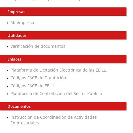
Empresas
Mi empresa
Utilidades
Verificación de documentos
Enlaces
Plataforma de Licitación Electrónica de las EE.LL.
Códigos FACE de Diputación
Códigos FACE de EE.LL
Plataforma de Contratación del Sector Público
Documentos
Instrucción de Coordinación de Actividades
Empresariales