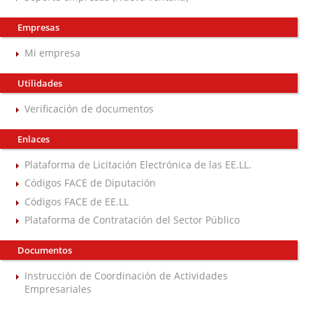
Empresas
Mi empresa
Utilidades
Verificación de documentos
Enlaces
Plataforma de Licitación Electrónica de las EE.LL.
Códigos FACE de Diputación
Códigos FACE de EE.LL
Plataforma de Contratación del Sector Público
Documentos
Instrucción de Coordinación de Actividades
Empresariales