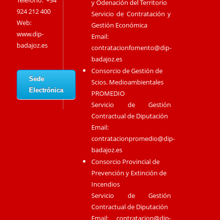
Teléfono: +34
y Odenación del Territorio
924 212 400
Servicio de Contratación y
Web:
Gestión Económica
www.dip-
Email:
badajoz.es
contratacionfomento@dip-
badajoz.es
Consorcio de Gestión de
Sede
Scios. Medioambientales
Electrónica
PROMEDIO
Servicio de Gestión
Contractual de Diputación
Email:
contratacionpromedio@dip-
badajoz.es
Consorcio Provincial de
Prevención y Extinción de
Incendios
Servicio de Gestión
Contractual de Diputación
Email:
contratacion@dip-