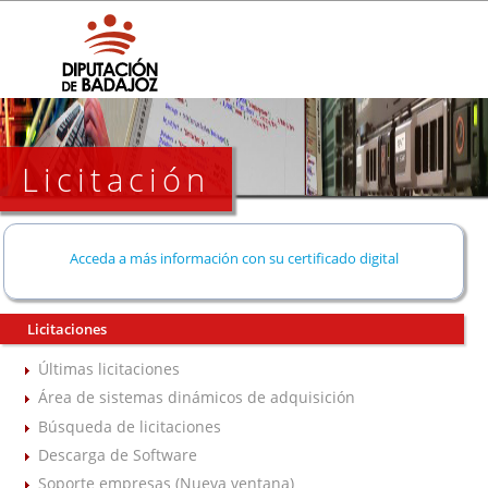
Licitación
Acceda a más información con su certificado digital
Licitaciones
Últimas licitaciones
Área de sistemas dinámicos de adquisición
Búsqueda de licitaciones
Descarga de Software
Soporte empresas (Nueva ventana)