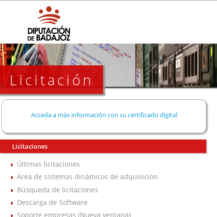
Licitación
Acceda a más información con su certificado digital
Licitaciones
Últimas licitaciones
Área de sistemas dinámicos de adquisición
Búsqueda de licitaciones
Descarga de Software
Soporte empresas (Nueva ventana)