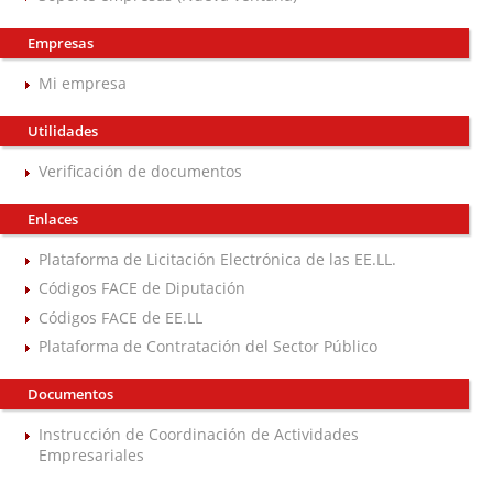
Empresas
Mi empresa
Utilidades
Verificación de documentos
Enlaces
Plataforma de Licitación Electrónica de las EE.LL.
Códigos FACE de Diputación
Códigos FACE de EE.LL
Plataforma de Contratación del Sector Público
Documentos
Instrucción de Coordinación de Actividades
Empresariales