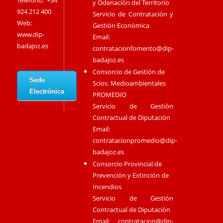
Teléfono: +34
y Odenación del Territorio
924 212 400
Servicio de Contratación y
Web:
Gestión Económica
www.dip-
Email:
badajoz.es
contratacionfomento@dip-
badajoz.es
Consorcio de Gestión de
Sede
Scios. Medioambientales
Electrónica
PROMEDIO
Servicio de Gestión
Contractual de Diputación
Email:
contratacionpromedio@dip-
badajoz.es
Consorcio Provincial de
Prevención y Extinción de
Incendios
Servicio de Gestión
Contractual de Diputación
Email:
contratacion@dip-