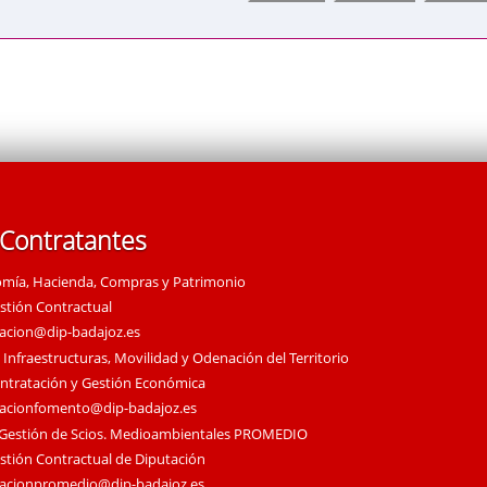
 Contratantes
omía, Hacienda, Compras y Patrimonio
estión Contractual
tacion@dip-badajoz.es
 Infraestructuras, Movilidad y Odenación del Territorio
ontratación y Gestión Económica
tacionfomento@dip-badajoz.es
 Gestión de Scios. Medioambientales PROMEDIO
estión Contractual de Diputación
tacionpromedio@dip-badajoz.es