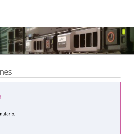
ones
n
mulario.