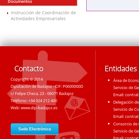
Documentos
Instrucción de Coordinación de
Actividades Empresariales
Contacto
Entidades
Copyright © 2014
Área de Econ
Diputación de Badajoz - CIF: P0600000D
Servicio de G
c/ Felipe Checa, 23 - 06071 Badajoz
Email:
contra
Teléfono: +34 924 212 400
Delegación de
Web:
www.dip-badajoz.es
Servicio de C
Email:
contra
Consorcio de
Sede Electrónica
Servicio de G
Email:
contra