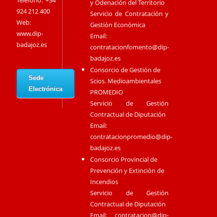
Teléfono: +34
y Odenación del Territorio
924 212 400
Servicio de Contratación y
Web:
Gestión Económica
www.dip-
Email:
badajoz.es
contratacionfomento@dip-
badajoz.es
Consorcio de Gestión de
Sede
Scios. Medioambientales
Electrónica
PROMEDIO
Servicio de Gestión
Contractual de Diputación
Email:
contratacionpromedio@dip-
badajoz.es
Consorcio Provincial de
Prevención y Extinción de
Incendios
Servicio de Gestión
Contractual de Diputación
Email:
contratacion@dip-