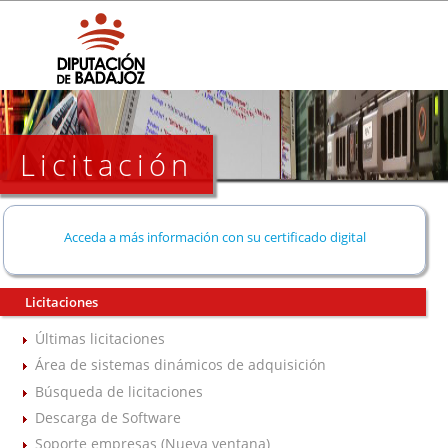
Licitación
Acceda a más información con su certificado digital
Licitaciones
Últimas licitaciones
Área de sistemas dinámicos de adquisición
Búsqueda de licitaciones
Descarga de Software
Soporte empresas (Nueva ventana)