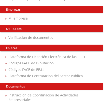
Empresas
Mi empresa
Utilidades
Verificación de documentos
Enlaces
Plataforma de Licitación Electrónica de las EE.LL.
Códigos FACE de Diputación
Códigos FACE de EE.LL
Plataforma de Contratación del Sector Público
Documentos
Instrucción de Coordinación de Actividades
Empresariales