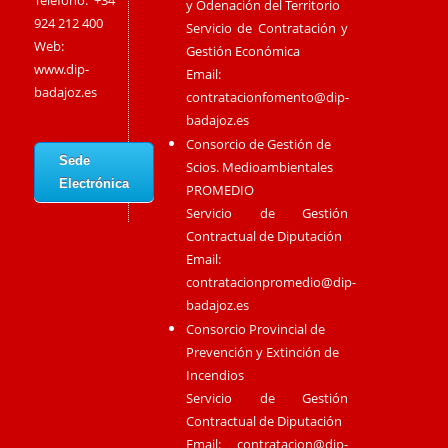
Teléfono: +34
y Odenación del Territorio
924 212 400
Servicio de Contratación y
Web:
Gestión Económica
www.dip-
Email:
badajoz.es
contratacionfomento@dip-
badajoz.es
Consorcio de Gestión de
Sede
Scios. Medioambientales
Electrónica
PROMEDIO
Servicio de Gestión
Contractual de Diputación
Email:
contratacionpromedio@dip-
badajoz.es
Consorcio Provincial de
Prevención y Extinción de
Incendios
Servicio de Gestión
Contractual de Diputación
Email:
contratacion@dip-