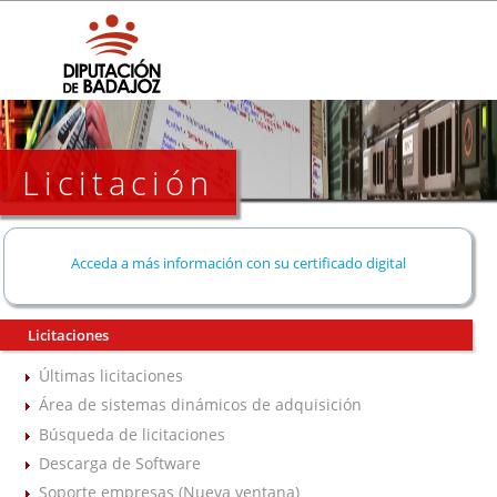
Licitación
Acceda a más información con su certificado digital
Licitaciones
Últimas licitaciones
Área de sistemas dinámicos de adquisición
Búsqueda de licitaciones
Descarga de Software
Soporte empresas (Nueva ventana)