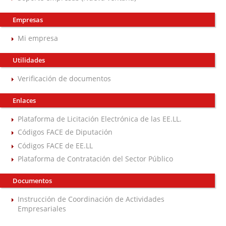
Empresas
Mi empresa
Utilidades
Verificación de documentos
Enlaces
Plataforma de Licitación Electrónica de las EE.LL.
Códigos FACE de Diputación
Códigos FACE de EE.LL
Plataforma de Contratación del Sector Público
Documentos
Instrucción de Coordinación de Actividades
Empresariales