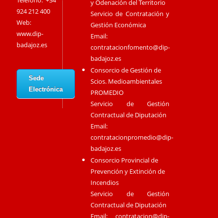
Teléfono: +34
y Odenación del Territorio
924 212 400
Servicio de Contratación y
Web:
Gestión Económica
www.dip-
Email:
badajoz.es
contratacionfomento@dip-
badajoz.es
Consorcio de Gestión de
Sede
Scios. Medioambientales
Electrónica
PROMEDIO
Servicio de Gestión
Contractual de Diputación
Email:
contratacionpromedio@dip-
badajoz.es
Consorcio Provincial de
Prevención y Extinción de
Incendios
Servicio de Gestión
Contractual de Diputación
Email:
contratacion@dip-