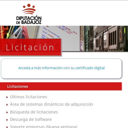
Licitación
Acceda a más información con su certificado digital
Licitaciones
Últimas licitaciones
Área de sistemas dinámicos de adquisición
Búsqueda de licitaciones
Descarga de Software
Soporte empresas (Nueva ventana)