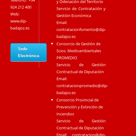
Teléfono: +34
y Odenación del Territorio
924 212 400
Servicio de Contratación y
Web:
Gestión Económica
www.dip-
Email:
badajoz.es
contratacionfomento@dip-
badajoz.es
Consorcio de Gestión de
Sede
Scios. Medioambientales
Electrónica
PROMEDIO
Servicio de Gestión
Contractual de Diputación
Email:
contratacionpromedio@dip-
badajoz.es
Consorcio Provincial de
Prevención y Extinción de
Incendios
Servicio de Gestión
Contractual de Diputación
Email:
contratacion@dip-