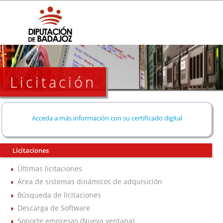
Licitación
Acceda a más información con su certificado digital
Licitaciones
Últimas licitaciones
Área de sistemas dinámicos de adquisición
Búsqueda de licitaciones
Descarga de Software
Soporte empresas (Nueva ventana)