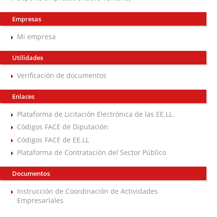
Empresas
Mi empresa
Utilidades
Verificación de documentos
Enlaces
Plataforma de Licitación Electrónica de las EE.LL.
Códigos FACE de Diputación
Códigos FACE de EE.LL
Plataforma de Contratación del Sector Público
Documentos
Instrucción de Coordinación de Actividades
Empresariales