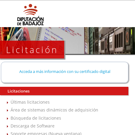
Licitación
Acceda a más información con su certificado digital
Licitaciones
Últimas licitaciones
Área de sistemas dinámicos de adquisición
Búsqueda de licitaciones
Descarga de Software
Soporte empresas (Nueva ventana)