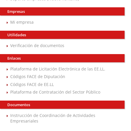
Empresas
Mi empresa
Utilidades
Verificación de documentos
Enlaces
Plataforma de Licitación Electrónica de las EE.LL.
Códigos FACE de Diputación
Códigos FACE de EE.LL
Plataforma de Contratación del Sector Público
Documentos
Instrucción de Coordinación de Actividades
Empresariales