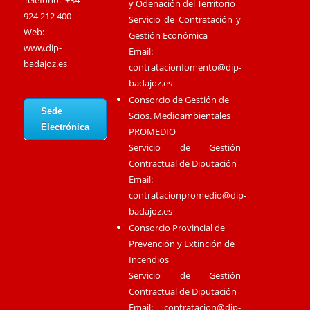
Teléfono: +34
y Odenación del Territorio
924 212 400
Servicio de Contratación y
Web:
Gestión Económica
www.dip-
Email:
badajoz.es
contratacionfomento@dip-
badajoz.es
Consorcio de Gestión de
Sede
Scios. Medioambientales
Electrónica
PROMEDIO
Servicio de Gestión
Contractual de Diputación
Email:
contratacionpromedio@dip-
badajoz.es
Consorcio Provincial de
Prevención y Extinción de
Incendios
Servicio de Gestión
Contractual de Diputación
Email:
contratacion@dip-