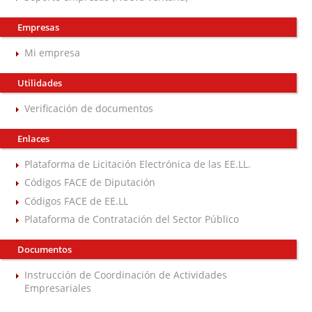
Empresas
Mi empresa
Utilidades
Verificación de documentos
Enlaces
Plataforma de Licitación Electrónica de las EE.LL.
Códigos FACE de Diputación
Códigos FACE de EE.LL
Plataforma de Contratación del Sector Público
Documentos
Instrucción de Coordinación de Actividades
Empresariales