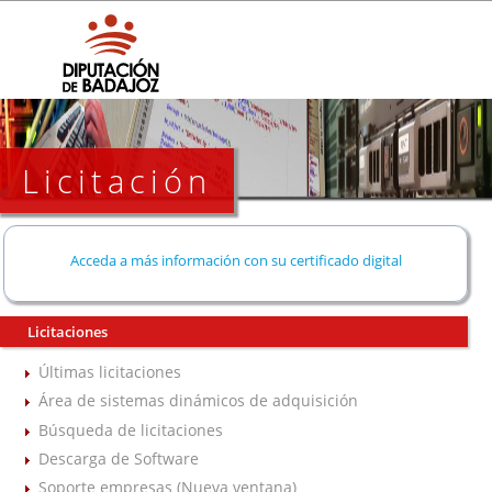
Licitación
Acceda a más información con su certificado digital
Licitaciones
Últimas licitaciones
Área de sistemas dinámicos de adquisición
Búsqueda de licitaciones
Descarga de Software
Soporte empresas (Nueva ventana)