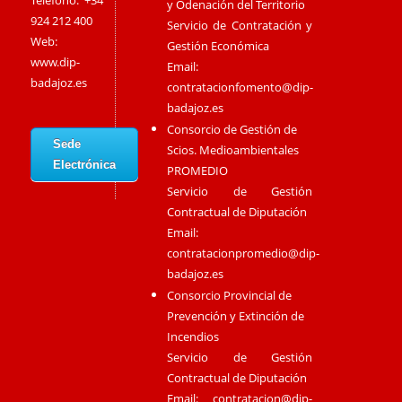
Teléfono: +34
y Odenación del Territorio
924 212 400
Servicio de Contratación y
Web:
Gestión Económica
www.dip-
Email:
badajoz.es
contratacionfomento@dip-
badajoz.es
Consorcio de Gestión de
Sede
Scios. Medioambientales
Electrónica
PROMEDIO
Servicio de Gestión
Contractual de Diputación
Email:
contratacionpromedio@dip-
badajoz.es
Consorcio Provincial de
Prevención y Extinción de
Incendios
Servicio de Gestión
Contractual de Diputación
Email:
contratacion@dip-