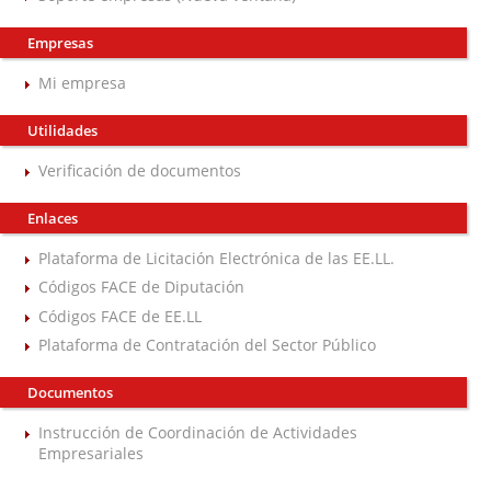
Empresas
Mi empresa
Utilidades
Verificación de documentos
Enlaces
Plataforma de Licitación Electrónica de las EE.LL.
Códigos FACE de Diputación
Códigos FACE de EE.LL
Plataforma de Contratación del Sector Público
Documentos
Instrucción de Coordinación de Actividades
Empresariales