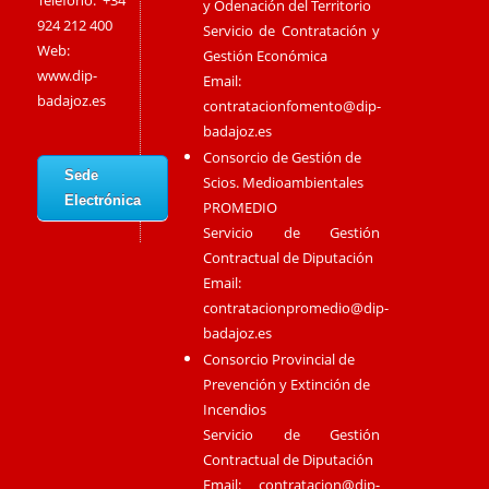
Teléfono: +34
y Odenación del Territorio
924 212 400
Servicio de Contratación y
Web:
Gestión Económica
www.dip-
Email:
badajoz.es
contratacionfomento@dip-
badajoz.es
Consorcio de Gestión de
Sede
Scios. Medioambientales
Electrónica
PROMEDIO
Servicio de Gestión
Contractual de Diputación
Email:
contratacionpromedio@dip-
badajoz.es
Consorcio Provincial de
Prevención y Extinción de
Incendios
Servicio de Gestión
Contractual de Diputación
Email:
contratacion@dip-