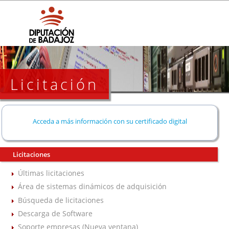
Licitación
Acceda a más información con su certificado digital
Licitaciones
Últimas licitaciones
Área de sistemas dinámicos de adquisición
Búsqueda de licitaciones
Descarga de Software
Soporte empresas (Nueva ventana)