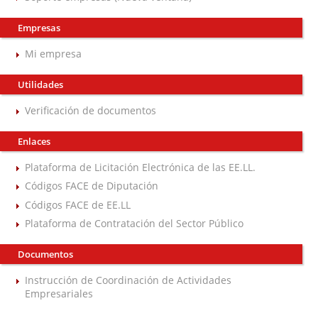
Empresas
Mi empresa
Utilidades
Verificación de documentos
Enlaces
Plataforma de Licitación Electrónica de las EE.LL.
Códigos FACE de Diputación
Códigos FACE de EE.LL
Plataforma de Contratación del Sector Público
Documentos
Instrucción de Coordinación de Actividades
Empresariales