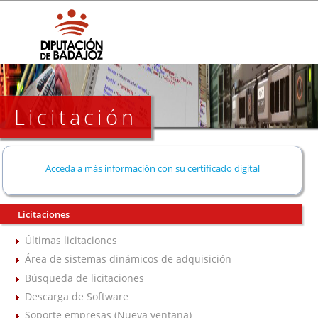
Licitación
Acceda a más información con su certificado digital
Licitaciones
Últimas licitaciones
Área de sistemas dinámicos de adquisición
Búsqueda de licitaciones
Descarga de Software
Soporte empresas (Nueva ventana)