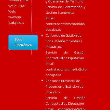
Teléfono: +34
y Odenación del Territorio
924 212 400
Servicio de Contratación y
Web:
Gestión Económica
www.dip-
Email:
badajoz.es
contratacionfomento@dip-
badajoz.es
Consorcio de Gestión de
Sede
Scios. Medioambientales
Electrónica
PROMEDIO
Servicio de Gestión
Contractual de Diputación
Email:
contratacionpromedio@dip-
badajoz.es
Consorcio Provincial de
Prevención y Extinción de
Incendios
Servicio de Gestión
Contractual de Diputación
Email:
contratacion@dip-