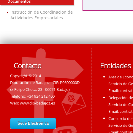
Documentos
Instrucción de Coordinación de
Actividades Empresariales
Contacto
Entidades
Copyright © 2014
Área de Econ
Diputación de Badajoz - CIF: P0600000D
Servicio de G
c/ Felipe Checa, 23 - 06071 Badajoz
Email:
contra
Teléfono: +34 924 212 400
Delegación de
Web:
www.dip-badajoz.es
Servicio de C
Email:
contra
Consorcio de
Sede Electrónica
Servicio de G
Email:
contra