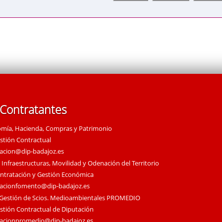
 Contratantes
omía, Hacienda, Compras y Patrimonio
estión Contractual
tacion@dip-badajoz.es
 Infraestructuras, Movilidad y Odenación del Territorio
ontratación y Gestión Económica
tacionfomento@dip-badajoz.es
 Gestión de Scios. Medioambientales PROMEDIO
estión Contractual de Diputación
tacionpromedio@dip-badajoz.es