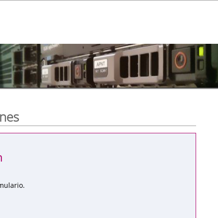
ones
n
mulario.