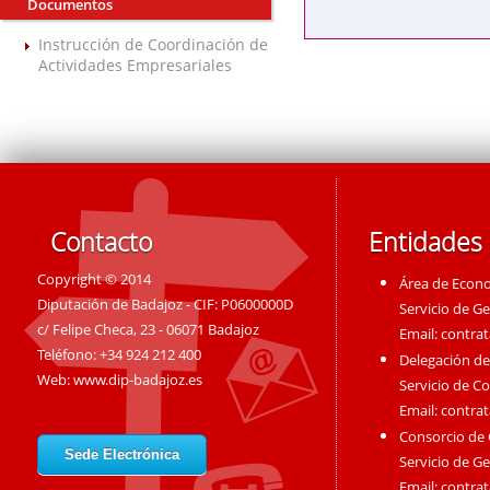
Documentos
Instrucción de Coordinación de
Actividades Empresariales
Contacto
Entidades
Copyright © 2014
Área de Econ
Diputación de Badajoz - CIF: P0600000D
Servicio de G
c/ Felipe Checa, 23 - 06071 Badajoz
Email:
contra
Teléfono: +34 924 212 400
Delegación de
Web:
www.dip-badajoz.es
Servicio de C
Email:
contra
Consorcio de
Sede Electrónica
Servicio de G
Email:
contra