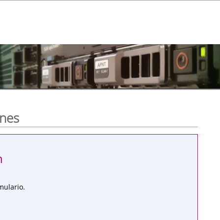
ones
n
mulario.