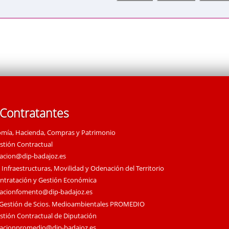
 Contratantes
omía, Hacienda, Compras y Patrimonio
estión Contractual
tacion@dip-badajoz.es
 Infraestructuras, Movilidad y Odenación del Territorio
ontratación y Gestión Económica
tacionfomento@dip-badajoz.es
 Gestión de Scios. Medioambientales PROMEDIO
estión Contractual de Diputación
tacionpromedio@dip-badajoz.es