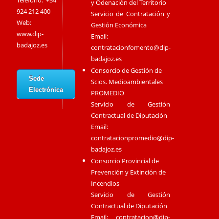
Teléfono: +34
y Odenación del Territorio
924 212 400
Servicio de Contratación y
Web:
Gestión Económica
www.dip-
Email:
badajoz.es
contratacionfomento@dip-
badajoz.es
Consorcio de Gestión de
Sede
Scios. Medioambientales
Electrónica
PROMEDIO
Servicio de Gestión
Contractual de Diputación
Email:
contratacionpromedio@dip-
badajoz.es
Consorcio Provincial de
Prevención y Extinción de
Incendios
Servicio de Gestión
Contractual de Diputación
Email:
contratacion@dip-