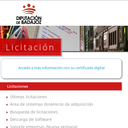
Licitación
Acceda a más información con su certificado digital
Licitaciones
Últimas licitaciones
Área de sistemas dinámicos de adquisición
Búsqueda de licitaciones
Descarga de Software
Soporte empresas (Nueva ventana)