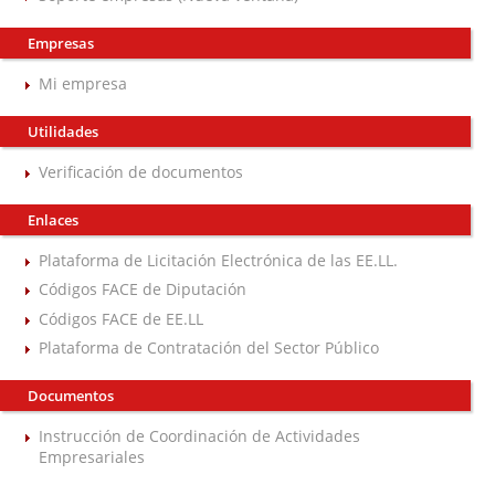
Empresas
Mi empresa
Utilidades
Verificación de documentos
Enlaces
Plataforma de Licitación Electrónica de las EE.LL.
Códigos FACE de Diputación
Códigos FACE de EE.LL
Plataforma de Contratación del Sector Público
Documentos
Instrucción de Coordinación de Actividades
Empresariales