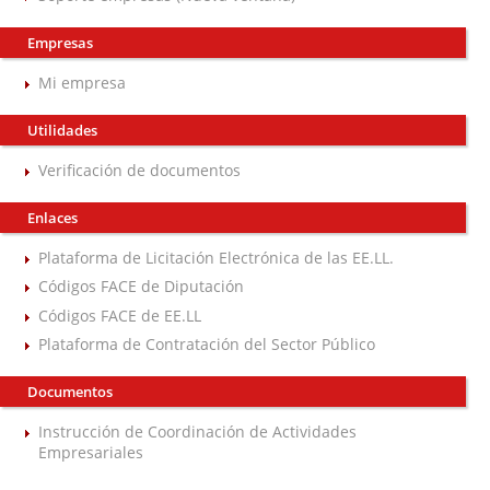
Empresas
Mi empresa
Utilidades
Verificación de documentos
Enlaces
Plataforma de Licitación Electrónica de las EE.LL.
Códigos FACE de Diputación
Códigos FACE de EE.LL
Plataforma de Contratación del Sector Público
Documentos
Instrucción de Coordinación de Actividades
Empresariales