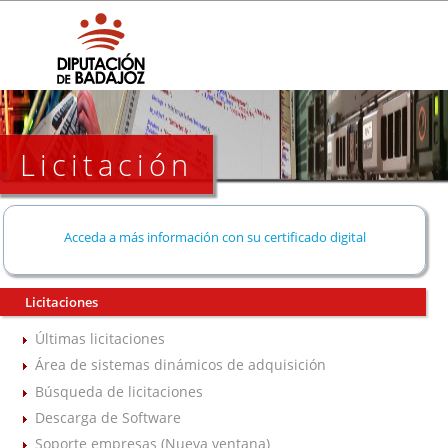
Licitación
Acceda a más información con su certificado digital
Licitaciones
Últimas licitaciones
Área de sistemas dinámicos de adquisición
Búsqueda de licitaciones
Descarga de Software
Soporte empresas (Nueva ventana)