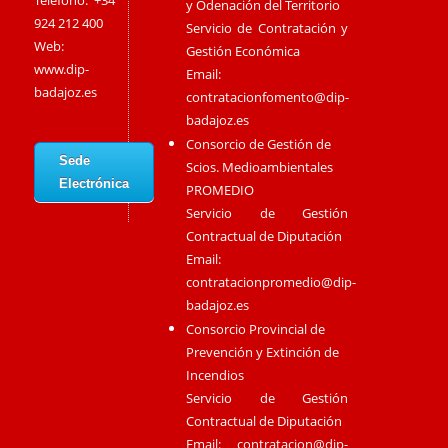
Teléfono: +34
y Odenación del Territorio
924 212 400
Servicio de Contratación y
Web:
Gestión Económica
www.dip-
Email:
badajoz.es
contratacionfomento@dip-
badajoz.es
Consorcio de Gestión de
Sede
Scios. Medioambientales
Electrónica
PROMEDIO
Servicio de Gestión
Contractual de Diputación
Email:
contratacionpromedio@dip-
badajoz.es
Consorcio Provincial de
Prevención y Extinción de
Incendios
Servicio de Gestión
Contractual de Diputación
Email:
contratacion@dip-