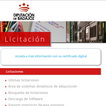
Licitación
Acceda a más información con su certificado digital
Licitaciones
Últimas licitaciones
Área de sistemas dinámicos de adquisición
Búsqueda de licitaciones
Descarga de Software
Soporte empresas (Nueva ventana)