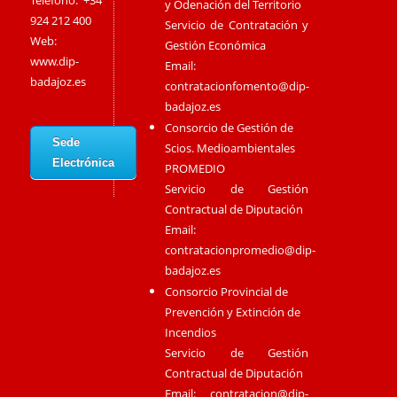
Teléfono: +34
y Odenación del Territorio
924 212 400
Servicio de Contratación y
Web:
Gestión Económica
www.dip-
Email:
badajoz.es
contratacionfomento@dip-
badajoz.es
Consorcio de Gestión de
Sede
Scios. Medioambientales
Electrónica
PROMEDIO
Servicio de Gestión
Contractual de Diputación
Email:
contratacionpromedio@dip-
badajoz.es
Consorcio Provincial de
Prevención y Extinción de
Incendios
Servicio de Gestión
Contractual de Diputación
Email:
contratacion@dip-