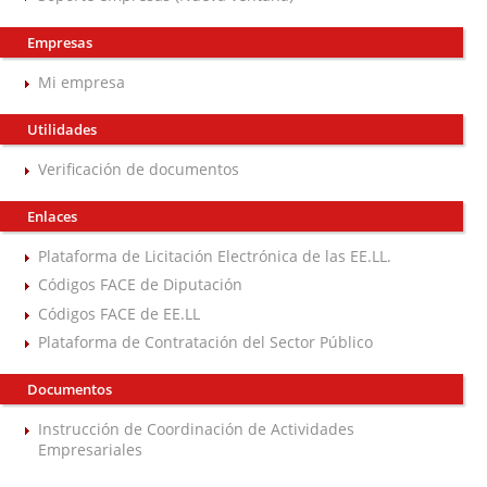
Empresas
Mi empresa
Utilidades
Verificación de documentos
Enlaces
Plataforma de Licitación Electrónica de las EE.LL.
Códigos FACE de Diputación
Códigos FACE de EE.LL
Plataforma de Contratación del Sector Público
Documentos
Instrucción de Coordinación de Actividades
Empresariales