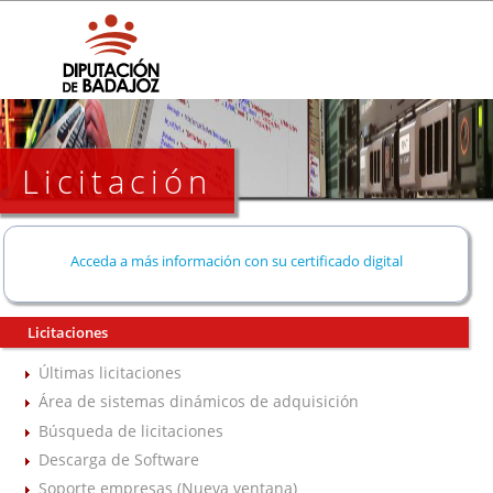
Licitación
Acceda a más información con su certificado digital
Licitaciones
Últimas licitaciones
Área de sistemas dinámicos de adquisición
Búsqueda de licitaciones
Descarga de Software
Soporte empresas (Nueva ventana)