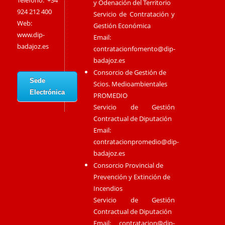
Teléfono: +34
y Odenación del Territorio
924 212 400
Servicio de Contratación y
Web:
Gestión Económica
www.dip-
Email:
badajoz.es
contratacionfomento@dip-
badajoz.es
Consorcio de Gestión de
Sede
Scios. Medioambientales
Electrónica
PROMEDIO
Servicio de Gestión
Contractual de Diputación
Email:
contratacionpromedio@dip-
badajoz.es
Consorcio Provincial de
Prevención y Extinción de
Incendios
Servicio de Gestión
Contractual de Diputación
Email:
contratacion@dip-