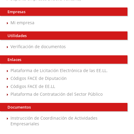
Empresas
Mi empresa
Utilidades
Verificación de documentos
Enlaces
Plataforma de Licitación Electrónica de las EE.LL.
Códigos FACE de Diputación
Códigos FACE de EE.LL
Plataforma de Contratación del Sector Público
Documentos
Instrucción de Coordinación de Actividades
Empresariales