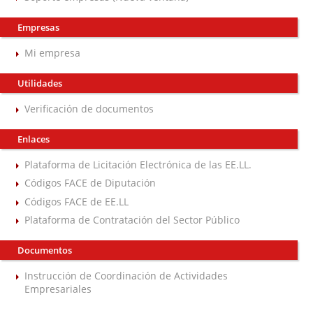
Empresas
Mi empresa
Utilidades
Verificación de documentos
Enlaces
Plataforma de Licitación Electrónica de las EE.LL.
Códigos FACE de Diputación
Códigos FACE de EE.LL
Plataforma de Contratación del Sector Público
Documentos
Instrucción de Coordinación de Actividades
Empresariales