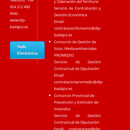
Teléfono: +34
y Odenación del Territorio
924 212 400
Servicio de Contratación y
Web:
Gestión Económica
www.dip-
Email:
badajoz.es
contratacionfomento@dip-
badajoz.es
Consorcio de Gestión de
Sede
Scios. Medioambientales
Electrónica
PROMEDIO
Servicio de Gestión
Contractual de Diputación
Email:
contratacionpromedio@dip-
badajoz.es
Consorcio Provincial de
Prevención y Extinción de
Incendios
Servicio de Gestión
Contractual de Diputación
Email:
contratacion@dip-