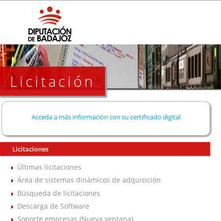
Licitación
Acceda a más información con su certificado digital
Licitaciones
Últimas licitaciones
Área de sistemas dinámicos de adquisición
Búsqueda de licitaciones
Descarga de Software
Soporte empresas (Nueva ventana)