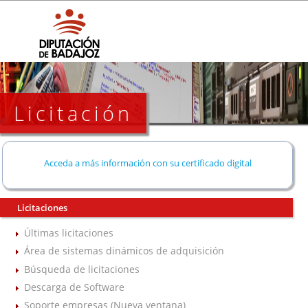
Licitación
Acceda a más información con su certificado digital
Licitaciones
Últimas licitaciones
Área de sistemas dinámicos de adquisición
Búsqueda de licitaciones
Descarga de Software
Soporte empresas (Nueva ventana)