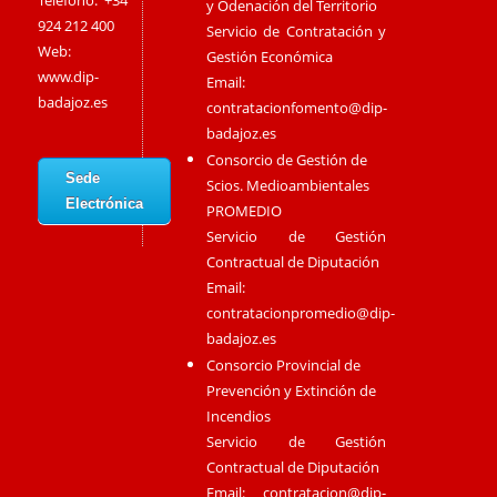
Teléfono: +34
y Odenación del Territorio
924 212 400
Servicio de Contratación y
Web:
Gestión Económica
www.dip-
Email:
badajoz.es
contratacionfomento@dip-
badajoz.es
Consorcio de Gestión de
Sede
Scios. Medioambientales
Electrónica
PROMEDIO
Servicio de Gestión
Contractual de Diputación
Email:
contratacionpromedio@dip-
badajoz.es
Consorcio Provincial de
Prevención y Extinción de
Incendios
Servicio de Gestión
Contractual de Diputación
Email:
contratacion@dip-