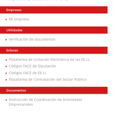
Empresas
Mi empresa
Utilidades
Verificación de documentos
Enlaces
Plataforma de Licitación Electrónica de las EE.LL.
Códigos FACE de Diputación
Códigos FACE de EE.LL
Plataforma de Contratación del Sector Público
Documentos
Instrucción de Coordinación de Actividades
Empresariales